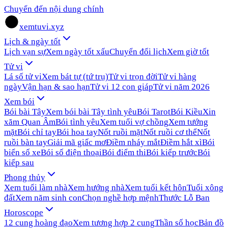
Chuyển đến nội dung chính
xemtuvi.xyz
Lịch & ngày tốt
Lịch vạn sự
Xem ngày tốt xấu
Chuyển đổi lịch
Xem giờ tốt
Tử vi
Lá số tử vi
Xem bát tự (tứ trụ)
Tử vi trọn đời
Tử vi hàng
ngày
Vận hạn & sao hạn
Tử vi 12 con giáp
Tử vi năm 2026
Xem bói
Bói bài Tây
Xem bói bài Tây tình yêu
Bói Tarot
Bói Kiều
Xin
xăm Quan Âm
Bói tình yêu
Xem tuổi vợ chồng
Xem tướng
mặt
Bói chỉ tay
Bói hoa tay
Nốt ruồi mặt
Nốt ruồi cơ thể
Nốt
ruồi bàn tay
Giải mã giấc mơ
Điềm nháy mắt
Điềm hắt xì
Bói
biển số xe
Bói số điện thoại
Bói điểm thi
Bói kiếp trước
Bói
kiếp sau
Phong thủy
Xem tuổi làm nhà
Xem hướng nhà
Xem tuổi kết hôn
Tuổi xông
đất
Xem năm sinh con
Chọn nghề hợp mệnh
Thước Lỗ Ban
Horoscope
12 cung hoàng đạo
Xem tương hợp 2 cung
Thần số học
Bản đồ