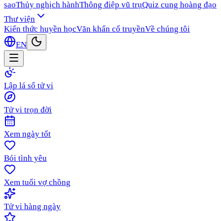
sao
Thủy nghịch hành
Thông điệp vũ trụ
Quiz cung hoàng đạo
Thư viện
Kiến thức huyền học
Văn khấn cổ truyền
Về chúng tôi
EN
Lập lá số tử vi
Tử vi trọn đời
Xem ngày tốt
Bói tình yêu
Xem tuổi vợ chồng
Tử vi hàng ngày