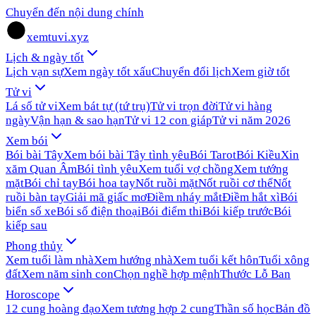
Chuyển đến nội dung chính
xemtuvi.xyz
Lịch & ngày tốt
Lịch vạn sự
Xem ngày tốt xấu
Chuyển đổi lịch
Xem giờ tốt
Tử vi
Lá số tử vi
Xem bát tự (tứ trụ)
Tử vi trọn đời
Tử vi hàng
ngày
Vận hạn & sao hạn
Tử vi 12 con giáp
Tử vi năm 2026
Xem bói
Bói bài Tây
Xem bói bài Tây tình yêu
Bói Tarot
Bói Kiều
Xin
xăm Quan Âm
Bói tình yêu
Xem tuổi vợ chồng
Xem tướng
mặt
Bói chỉ tay
Bói hoa tay
Nốt ruồi mặt
Nốt ruồi cơ thể
Nốt
ruồi bàn tay
Giải mã giấc mơ
Điềm nháy mắt
Điềm hắt xì
Bói
biển số xe
Bói số điện thoại
Bói điểm thi
Bói kiếp trước
Bói
kiếp sau
Phong thủy
Xem tuổi làm nhà
Xem hướng nhà
Xem tuổi kết hôn
Tuổi xông
đất
Xem năm sinh con
Chọn nghề hợp mệnh
Thước Lỗ Ban
Horoscope
12 cung hoàng đạo
Xem tương hợp 2 cung
Thần số học
Bản đồ