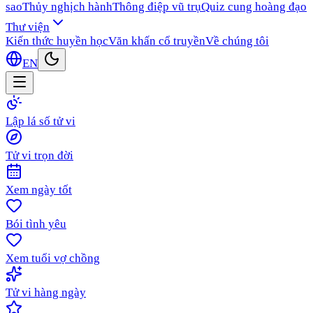
sao
Thủy nghịch hành
Thông điệp vũ trụ
Quiz cung hoàng đạo
Thư viện
Kiến thức huyền học
Văn khấn cổ truyền
Về chúng tôi
EN
Lập lá số tử vi
Tử vi trọn đời
Xem ngày tốt
Bói tình yêu
Xem tuổi vợ chồng
Tử vi hàng ngày