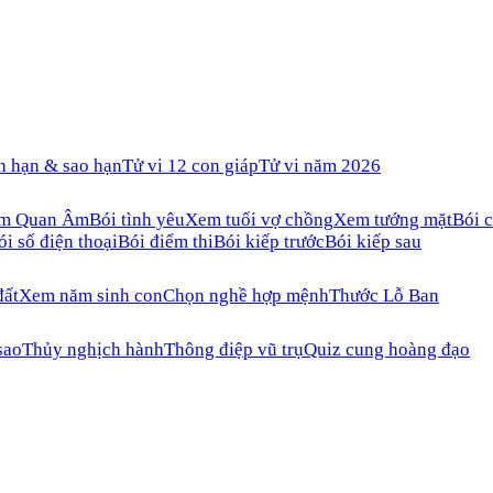
n hạn & sao hạn
Tử vi 12 con giáp
Tử vi năm 2026
ăm Quan Âm
Bói tình yêu
Xem tuổi vợ chồng
Xem tướng mặt
Bói c
ói số điện thoại
Bói điểm thi
Bói kiếp trước
Bói kiếp sau
đất
Xem năm sinh con
Chọn nghề hợp mệnh
Thước Lỗ Ban
sao
Thủy nghịch hành
Thông điệp vũ trụ
Quiz cung hoàng đạo