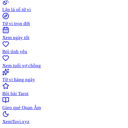
Lập lá số tử vi
Tử vi trọn đời
Xem ngày tốt
Bói tình yêu
Xem tuổi vợ chồng
Tử vi hàng ngày
Bói bài Tarot
Gieo quẻ Quan Âm
XemTuvi
.xyz