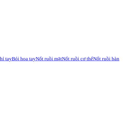
hỉ tay
Bói hoa tay
Nốt ruồi mặt
Nốt ruồi cơ thể
Nốt ruồi bàn