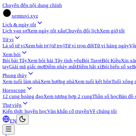
Chuyển đến nội dung chính
xemtuvi.xyz
Lịch & ngày tốt
Lịch vạn sự
Xem ngày tốt xấu
Chuyển đổi lịch
Xem giờ tốt
Tử vi
Lá số tử vi
Xem bát tự (tứ trụ)
Tử vi trọn đời
Tử vi hàng ngày
Vậ
Xem bói
Bói bài Tây
Xem bói bài Tây tình yêu
Bói Tarot
Bói Kiều
Xin x
tay
Giải mã giấc mơ
Điềm nháy mắt
Điềm hắt xì
Bói biển số xe
B
Phong thủy
Xem tuổi làm nhà
Xem hướng nhà
Xem tuổi kết hôn
Tuổi xông 
Horoscope
12 cung hoàng đạo
Xem tương hợp 2 cung
Thần số học
Bản đồ 
Thư viện
Kiến thức huyền học
Văn khấn cổ truyền
Về chúng tôi
EN