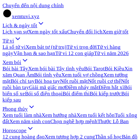
Chuyển đến nội dung chính
xemtuvi.xyz
Lịch & ngày tốt
Lịch vạn sự
Xem ngày tốt xấu
Chuyển đổi lịch
Xem giờ tốt
Tử vi
Lá số tử vi
Xem bát tự (tứ trụ)
Tử vi trọn đời
Tử vi hàng
ngày
Vận hạn & sao hạn
Tử vi 12 con giáp
Tử vi năm 2026
Xem bói
Bói bài Tây
Xem bói bài Tây tình yêu
Bói Tarot
Bói Kiều
Xin
xăm Quan Âm
Bói tình yêu
Xem tuổi vợ chồng
Xem tướng
mặt
Bói chỉ tay
Bói hoa tay
Nốt ruồi mặt
Nốt ruồi cơ thể
Nốt
ruồi bàn tay
Giải mã giấc mơ
Điềm nháy mắt
Điềm hắt xì
Bói
biển số xe
Bói số điện thoại
Bói điểm thi
Bói kiếp trước
Bói
kiếp sau
Phong thủy
Xem tuổi làm nhà
Xem hướng nhà
Xem tuổi kết hôn
Tuổi xông
đất
Xem năm sinh con
Chọn nghề hợp mệnh
Thước Lỗ Ban
Horoscope
12 cung hoàng đạo
Xem tương hợp 2 cung
Thần số học
Bản đồ