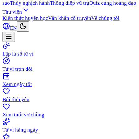
sao
Thủy nghịch hành
Thông điệp vũ trụ
Quiz cung hoàng đạo
Thư viện
Kiến thức huyền học
Văn khấn cổ truyền
Về chúng tôi
EN
Lập lá số tử vi
Tử vi trọn đời
Xem ngày tốt
Bói tình yêu
Xem tuổi vợ chồng
Tử vi hàng ngày