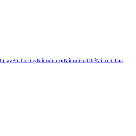
hỉ tay
Bói hoa tay
Nốt ruồi mặt
Nốt ruồi cơ thể
Nốt ruồi bàn