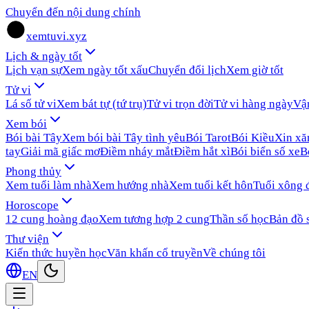
Chuyển đến nội dung chính
xemtuvi.xyz
Lịch & ngày tốt
Lịch vạn sự
Xem ngày tốt xấu
Chuyển đổi lịch
Xem giờ tốt
Tử vi
Lá số tử vi
Xem bát tự (tứ trụ)
Tử vi trọn đời
Tử vi hàng ngày
Vậ
Xem bói
Bói bài Tây
Xem bói bài Tây tình yêu
Bói Tarot
Bói Kiều
Xin x
tay
Giải mã giấc mơ
Điềm nháy mắt
Điềm hắt xì
Bói biển số xe
B
Phong thủy
Xem tuổi làm nhà
Xem hướng nhà
Xem tuổi kết hôn
Tuổi xông 
Horoscope
12 cung hoàng đạo
Xem tương hợp 2 cung
Thần số học
Bản đồ 
Thư viện
Kiến thức huyền học
Văn khấn cổ truyền
Về chúng tôi
EN