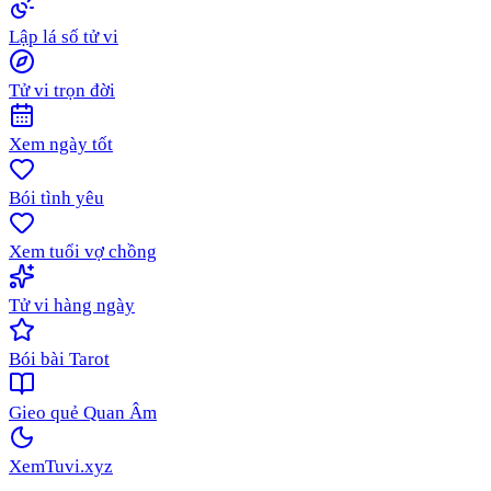
Lập lá số tử vi
Tử vi trọn đời
Xem ngày tốt
Bói tình yêu
Xem tuổi vợ chồng
Tử vi hàng ngày
Bói bài Tarot
Gieo quẻ Quan Âm
XemTuvi
.xyz