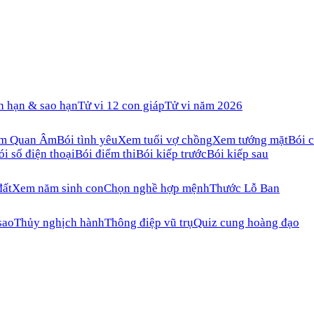
n hạn & sao hạn
Tử vi 12 con giáp
Tử vi năm 2026
ăm Quan Âm
Bói tình yêu
Xem tuổi vợ chồng
Xem tướng mặt
Bói c
ói số điện thoại
Bói điểm thi
Bói kiếp trước
Bói kiếp sau
đất
Xem năm sinh con
Chọn nghề hợp mệnh
Thước Lỗ Ban
sao
Thủy nghịch hành
Thông điệp vũ trụ
Quiz cung hoàng đạo