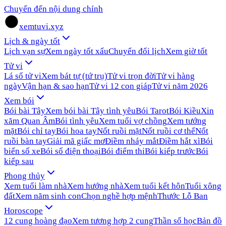
Chuyển đến nội dung chính
xemtuvi.xyz
Lịch & ngày tốt
Lịch vạn sự
Xem ngày tốt xấu
Chuyển đổi lịch
Xem giờ tốt
Tử vi
Lá số tử vi
Xem bát tự (tứ trụ)
Tử vi trọn đời
Tử vi hàng
ngày
Vận hạn & sao hạn
Tử vi 12 con giáp
Tử vi năm 2026
Xem bói
Bói bài Tây
Xem bói bài Tây tình yêu
Bói Tarot
Bói Kiều
Xin
xăm Quan Âm
Bói tình yêu
Xem tuổi vợ chồng
Xem tướng
mặt
Bói chỉ tay
Bói hoa tay
Nốt ruồi mặt
Nốt ruồi cơ thể
Nốt
ruồi bàn tay
Giải mã giấc mơ
Điềm nháy mắt
Điềm hắt xì
Bói
biển số xe
Bói số điện thoại
Bói điểm thi
Bói kiếp trước
Bói
kiếp sau
Phong thủy
Xem tuổi làm nhà
Xem hướng nhà
Xem tuổi kết hôn
Tuổi xông
đất
Xem năm sinh con
Chọn nghề hợp mệnh
Thước Lỗ Ban
Horoscope
12 cung hoàng đạo
Xem tương hợp 2 cung
Thần số học
Bản đồ