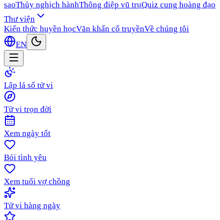
sao
Thủy nghịch hành
Thông điệp vũ trụ
Quiz cung hoàng đạo
Thư viện
Kiến thức huyền học
Văn khấn cổ truyền
Về chúng tôi
EN
Lập lá số tử vi
Tử vi trọn đời
Xem ngày tốt
Bói tình yêu
Xem tuổi vợ chồng
Tử vi hàng ngày