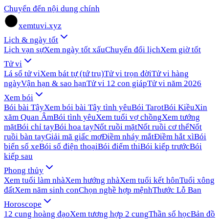
Chuyển đến nội dung chính
xemtuvi.xyz
Lịch & ngày tốt
Lịch vạn sự
Xem ngày tốt xấu
Chuyển đổi lịch
Xem giờ tốt
Tử vi
Lá số tử vi
Xem bát tự (tứ trụ)
Tử vi trọn đời
Tử vi hàng
ngày
Vận hạn & sao hạn
Tử vi 12 con giáp
Tử vi năm 2026
Xem bói
Bói bài Tây
Xem bói bài Tây tình yêu
Bói Tarot
Bói Kiều
Xin
xăm Quan Âm
Bói tình yêu
Xem tuổi vợ chồng
Xem tướng
mặt
Bói chỉ tay
Bói hoa tay
Nốt ruồi mặt
Nốt ruồi cơ thể
Nốt
ruồi bàn tay
Giải mã giấc mơ
Điềm nháy mắt
Điềm hắt xì
Bói
biển số xe
Bói số điện thoại
Bói điểm thi
Bói kiếp trước
Bói
kiếp sau
Phong thủy
Xem tuổi làm nhà
Xem hướng nhà
Xem tuổi kết hôn
Tuổi xông
đất
Xem năm sinh con
Chọn nghề hợp mệnh
Thước Lỗ Ban
Horoscope
12 cung hoàng đạo
Xem tương hợp 2 cung
Thần số học
Bản đồ