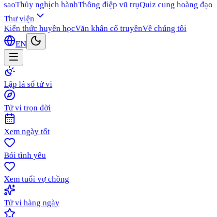
sao
Thủy nghịch hành
Thông điệp vũ trụ
Quiz cung hoàng đạo
Thư viện
Kiến thức huyền học
Văn khấn cổ truyền
Về chúng tôi
EN
Lập lá số tử vi
Tử vi trọn đời
Xem ngày tốt
Bói tình yêu
Xem tuổi vợ chồng
Tử vi hàng ngày