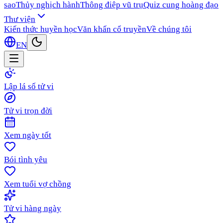
sao
Thủy nghịch hành
Thông điệp vũ trụ
Quiz cung hoàng đạo
Thư viện
Kiến thức huyền học
Văn khấn cổ truyền
Về chúng tôi
EN
Lập lá số tử vi
Tử vi trọn đời
Xem ngày tốt
Bói tình yêu
Xem tuổi vợ chồng
Tử vi hàng ngày