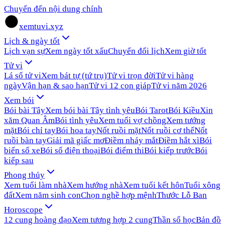
Chuyển đến nội dung chính
xemtuvi.xyz
Lịch & ngày tốt
Lịch vạn sự
Xem ngày tốt xấu
Chuyển đổi lịch
Xem giờ tốt
Tử vi
Lá số tử vi
Xem bát tự (tứ trụ)
Tử vi trọn đời
Tử vi hàng
ngày
Vận hạn & sao hạn
Tử vi 12 con giáp
Tử vi năm 2026
Xem bói
Bói bài Tây
Xem bói bài Tây tình yêu
Bói Tarot
Bói Kiều
Xin
xăm Quan Âm
Bói tình yêu
Xem tuổi vợ chồng
Xem tướng
mặt
Bói chỉ tay
Bói hoa tay
Nốt ruồi mặt
Nốt ruồi cơ thể
Nốt
ruồi bàn tay
Giải mã giấc mơ
Điềm nháy mắt
Điềm hắt xì
Bói
biển số xe
Bói số điện thoại
Bói điểm thi
Bói kiếp trước
Bói
kiếp sau
Phong thủy
Xem tuổi làm nhà
Xem hướng nhà
Xem tuổi kết hôn
Tuổi xông
đất
Xem năm sinh con
Chọn nghề hợp mệnh
Thước Lỗ Ban
Horoscope
12 cung hoàng đạo
Xem tương hợp 2 cung
Thần số học
Bản đồ