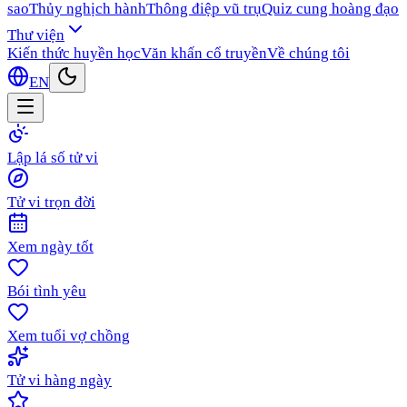
sao
Thủy nghịch hành
Thông điệp vũ trụ
Quiz cung hoàng đạo
Thư viện
Kiến thức huyền học
Văn khấn cổ truyền
Về chúng tôi
EN
Lập lá số tử vi
Tử vi trọn đời
Xem ngày tốt
Bói tình yêu
Xem tuổi vợ chồng
Tử vi hàng ngày