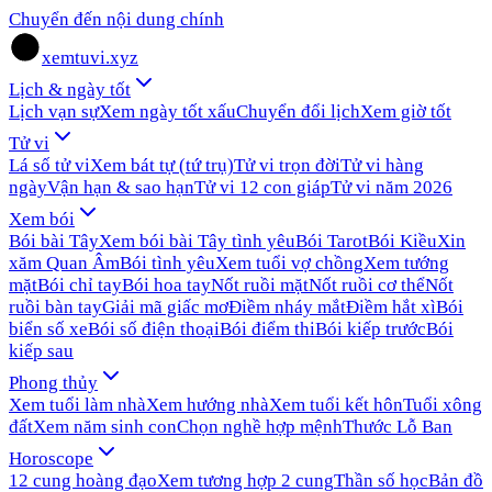
Chuyển đến nội dung chính
xemtuvi.xyz
Lịch & ngày tốt
Lịch vạn sự
Xem ngày tốt xấu
Chuyển đổi lịch
Xem giờ tốt
Tử vi
Lá số tử vi
Xem bát tự (tứ trụ)
Tử vi trọn đời
Tử vi hàng
ngày
Vận hạn & sao hạn
Tử vi 12 con giáp
Tử vi năm 2026
Xem bói
Bói bài Tây
Xem bói bài Tây tình yêu
Bói Tarot
Bói Kiều
Xin
xăm Quan Âm
Bói tình yêu
Xem tuổi vợ chồng
Xem tướng
mặt
Bói chỉ tay
Bói hoa tay
Nốt ruồi mặt
Nốt ruồi cơ thể
Nốt
ruồi bàn tay
Giải mã giấc mơ
Điềm nháy mắt
Điềm hắt xì
Bói
biển số xe
Bói số điện thoại
Bói điểm thi
Bói kiếp trước
Bói
kiếp sau
Phong thủy
Xem tuổi làm nhà
Xem hướng nhà
Xem tuổi kết hôn
Tuổi xông
đất
Xem năm sinh con
Chọn nghề hợp mệnh
Thước Lỗ Ban
Horoscope
12 cung hoàng đạo
Xem tương hợp 2 cung
Thần số học
Bản đồ