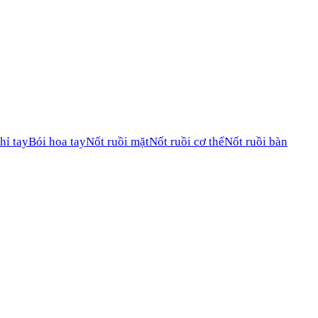
hỉ tay
Bói hoa tay
Nốt ruồi mặt
Nốt ruồi cơ thể
Nốt ruồi bàn