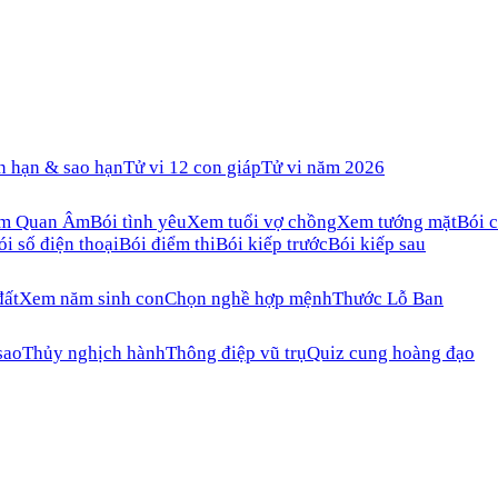
n hạn & sao hạn
Tử vi 12 con giáp
Tử vi năm 2026
ăm Quan Âm
Bói tình yêu
Xem tuổi vợ chồng
Xem tướng mặt
Bói c
ói số điện thoại
Bói điểm thi
Bói kiếp trước
Bói kiếp sau
đất
Xem năm sinh con
Chọn nghề hợp mệnh
Thước Lỗ Ban
sao
Thủy nghịch hành
Thông điệp vũ trụ
Quiz cung hoàng đạo