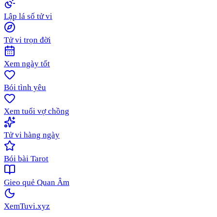
Lập lá số tử vi
Tử vi trọn đời
Xem ngày tốt
Bói tình yêu
Xem tuổi vợ chồng
Tử vi hàng ngày
Bói bài Tarot
Gieo quẻ Quan Âm
XemTuvi
.xyz