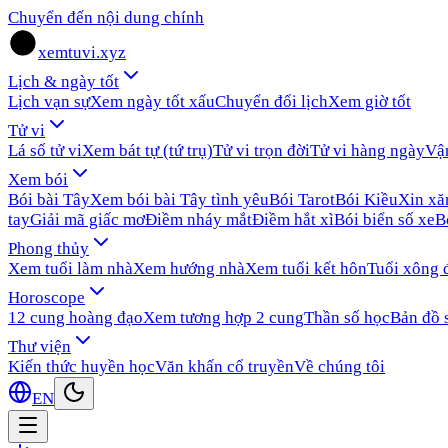
Chuyển đến nội dung chính
xemtuvi.xyz
Lịch & ngày tốt
Lịch vạn sự
Xem ngày tốt xấu
Chuyển đổi lịch
Xem giờ tốt
Tử vi
Lá số tử vi
Xem bát tự (tứ trụ)
Tử vi trọn đời
Tử vi hàng ngày
Vậ
Xem bói
Bói bài Tây
Xem bói bài Tây tình yêu
Bói Tarot
Bói Kiều
Xin x
tay
Giải mã giấc mơ
Điềm nháy mắt
Điềm hắt xì
Bói biển số xe
B
Phong thủy
Xem tuổi làm nhà
Xem hướng nhà
Xem tuổi kết hôn
Tuổi xông 
Horoscope
12 cung hoàng đạo
Xem tương hợp 2 cung
Thần số học
Bản đồ 
Thư viện
Kiến thức huyền học
Văn khấn cổ truyền
Về chúng tôi
EN