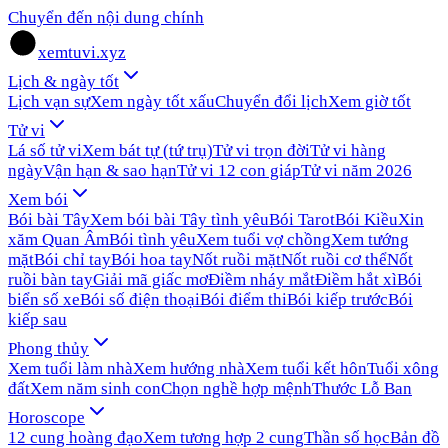
Chuyển đến nội dung chính
xemtuvi.xyz
Lịch & ngày tốt
Lịch vạn sự
Xem ngày tốt xấu
Chuyển đổi lịch
Xem giờ tốt
Tử vi
Lá số tử vi
Xem bát tự (tứ trụ)
Tử vi trọn đời
Tử vi hàng
ngày
Vận hạn & sao hạn
Tử vi 12 con giáp
Tử vi năm 2026
Xem bói
Bói bài Tây
Xem bói bài Tây tình yêu
Bói Tarot
Bói Kiều
Xin
xăm Quan Âm
Bói tình yêu
Xem tuổi vợ chồng
Xem tướng
mặt
Bói chỉ tay
Bói hoa tay
Nốt ruồi mặt
Nốt ruồi cơ thể
Nốt
ruồi bàn tay
Giải mã giấc mơ
Điềm nháy mắt
Điềm hắt xì
Bói
biển số xe
Bói số điện thoại
Bói điểm thi
Bói kiếp trước
Bói
kiếp sau
Phong thủy
Xem tuổi làm nhà
Xem hướng nhà
Xem tuổi kết hôn
Tuổi xông
đất
Xem năm sinh con
Chọn nghề hợp mệnh
Thước Lỗ Ban
Horoscope
12 cung hoàng đạo
Xem tương hợp 2 cung
Thần số học
Bản đồ