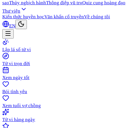
sao
Thủy nghịch hành
Thông điệp vũ trụ
Quiz cung hoàng đạo
Thư viện
Kiến thức huyền học
Văn khấn cổ truyền
Về chúng tôi
EN
Lập lá số tử vi
Tử vi trọn đời
Xem ngày tốt
Bói tình yêu
Xem tuổi vợ chồng
Tử vi hàng ngày