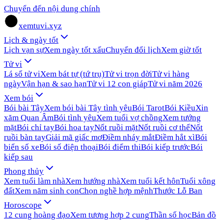
Chuyển đến nội dung chính
xemtuvi.xyz
Lịch & ngày tốt
Lịch vạn sự
Xem ngày tốt xấu
Chuyển đổi lịch
Xem giờ tốt
Tử vi
Lá số tử vi
Xem bát tự (tứ trụ)
Tử vi trọn đời
Tử vi hàng
ngày
Vận hạn & sao hạn
Tử vi 12 con giáp
Tử vi năm 2026
Xem bói
Bói bài Tây
Xem bói bài Tây tình yêu
Bói Tarot
Bói Kiều
Xin
xăm Quan Âm
Bói tình yêu
Xem tuổi vợ chồng
Xem tướng
mặt
Bói chỉ tay
Bói hoa tay
Nốt ruồi mặt
Nốt ruồi cơ thể
Nốt
ruồi bàn tay
Giải mã giấc mơ
Điềm nháy mắt
Điềm hắt xì
Bói
biển số xe
Bói số điện thoại
Bói điểm thi
Bói kiếp trước
Bói
kiếp sau
Phong thủy
Xem tuổi làm nhà
Xem hướng nhà
Xem tuổi kết hôn
Tuổi xông
đất
Xem năm sinh con
Chọn nghề hợp mệnh
Thước Lỗ Ban
Horoscope
12 cung hoàng đạo
Xem tương hợp 2 cung
Thần số học
Bản đồ