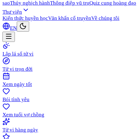
sao
Thủy nghịch hành
Thông điệp vũ trụ
Quiz cung hoàng đạo
Thư viện
Kiến thức huyền học
Văn khấn cổ truyền
Về chúng tôi
EN
Lập lá số tử vi
Tử vi trọn đời
Xem ngày tốt
Bói tình yêu
Xem tuổi vợ chồng
Tử vi hàng ngày