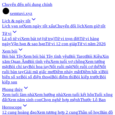
Chuyển đến nội dung chính
xemtuvi.xyz
Lịch & ngày tốt
Lịch vạn sự
Xem ngày tốt xấu
Chuyển đổi lịch
Xem giờ tốt
Tử vi
Lá số tử vi
Xem bát tự (tứ trụ)
Tử vi trọn đời
Tử vi hàng
ngày
Vận hạn & sao hạn
Tử vi 12 con giáp
Tử vi năm 2026
Xem bói
Bói bài Tây
Xem bói bài Tây tình yêu
Bói Tarot
Bói Kiều
Xin
xăm Quan Âm
Bói tình yêu
Xem tuổi vợ chồng
Xem tướng
mặt
Bói chỉ tay
Bói hoa tay
Nốt ruồi mặt
Nốt ruồi cơ thể
Nốt
ruồi bàn tay
Giải mã giấc mơ
Điềm nháy mắt
Điềm hắt xì
Bói
biển số xe
Bói số điện thoại
Bói điểm thi
Bói kiếp trước
Bói
kiếp sau
Phong thủy
Xem tuổi làm nhà
Xem hướng nhà
Xem tuổi kết hôn
Tuổi xông
đất
Xem năm sinh con
Chọn nghề hợp mệnh
Thước Lỗ Ban
Horoscope
12 cung hoàng đạo
Xem tương hợp 2 cung
Thần số học
Bản đồ