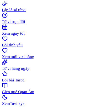
Lập lá số tử vi
Tử vi trọn đời
Xem ngày tốt
Bói tình yêu
Xem tuổi vợ chồng
Tử vi hàng ngày
Bói bài Tarot
Gieo quẻ Quan Âm
XemTuvi
.xyz