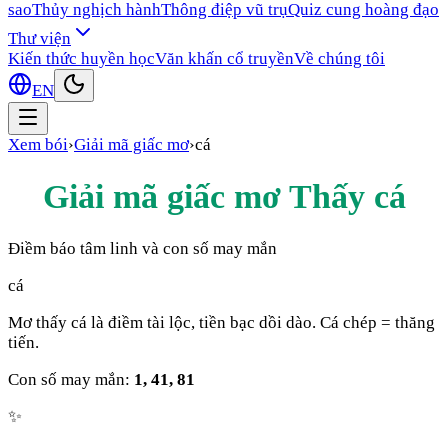
sao
Thủy nghịch hành
Thông điệp vũ trụ
Quiz cung hoàng đạo
Thư viện
Kiến thức huyền học
Văn khấn cổ truyền
Về chúng tôi
EN
Xem bói
›
Giải mã giấc mơ
›
cá
Giải mã giấc mơ Thấy
cá
Điềm báo tâm linh và con số may mắn
cá
Mơ thấy cá là điềm tài lộc, tiền bạc dồi dào. Cá chép = thăng
tiến.
Con số may mắn:
1, 41, 81
✨