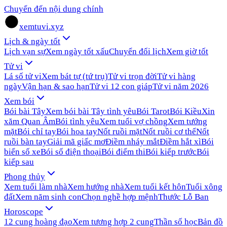
Chuyển đến nội dung chính
xemtuvi.xyz
Lịch & ngày tốt
Lịch vạn sự
Xem ngày tốt xấu
Chuyển đổi lịch
Xem giờ tốt
Tử vi
Lá số tử vi
Xem bát tự (tứ trụ)
Tử vi trọn đời
Tử vi hàng
ngày
Vận hạn & sao hạn
Tử vi 12 con giáp
Tử vi năm 2026
Xem bói
Bói bài Tây
Xem bói bài Tây tình yêu
Bói Tarot
Bói Kiều
Xin
xăm Quan Âm
Bói tình yêu
Xem tuổi vợ chồng
Xem tướng
mặt
Bói chỉ tay
Bói hoa tay
Nốt ruồi mặt
Nốt ruồi cơ thể
Nốt
ruồi bàn tay
Giải mã giấc mơ
Điềm nháy mắt
Điềm hắt xì
Bói
biển số xe
Bói số điện thoại
Bói điểm thi
Bói kiếp trước
Bói
kiếp sau
Phong thủy
Xem tuổi làm nhà
Xem hướng nhà
Xem tuổi kết hôn
Tuổi xông
đất
Xem năm sinh con
Chọn nghề hợp mệnh
Thước Lỗ Ban
Horoscope
12 cung hoàng đạo
Xem tương hợp 2 cung
Thần số học
Bản đồ