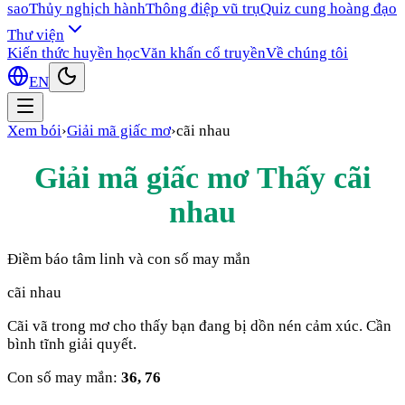
sao
Thủy nghịch hành
Thông điệp vũ trụ
Quiz cung hoàng đạo
Thư viện
Kiến thức huyền học
Văn khấn cổ truyền
Về chúng tôi
EN
Xem bói
›
Giải mã giấc mơ
›
cãi nhau
Giải mã giấc mơ Thấy
cãi
nhau
Điềm báo tâm linh và con số may mắn
cãi nhau
Cãi vã trong mơ cho thấy bạn đang bị dồn nén cảm xúc. Cần
bình tĩnh giải quyết.
Con số may mắn:
36, 76