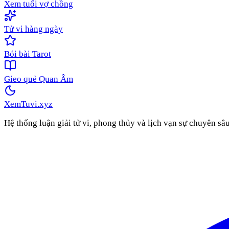
Xem tuổi vợ chồng
Tử vi hàng ngày
Bói bài Tarot
Gieo quẻ Quan Âm
XemTuvi
.xyz
Hệ thống luận giải tử vi, phong thủy và lịch vạn sự chuyên sâ