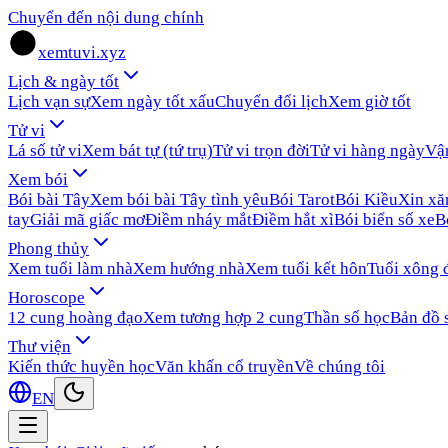
Chuyển đến nội dung chính
xemtuvi.xyz
Lịch & ngày tốt
Lịch vạn sự
Xem ngày tốt xấu
Chuyển đổi lịch
Xem giờ tốt
Tử vi
Lá số tử vi
Xem bát tự (tứ trụ)
Tử vi trọn đời
Tử vi hàng ngày
Vậ
Xem bói
Bói bài Tây
Xem bói bài Tây tình yêu
Bói Tarot
Bói Kiều
Xin x
tay
Giải mã giấc mơ
Điềm nháy mắt
Điềm hắt xì
Bói biển số xe
B
Phong thủy
Xem tuổi làm nhà
Xem hướng nhà
Xem tuổi kết hôn
Tuổi xông 
Horoscope
12 cung hoàng đạo
Xem tương hợp 2 cung
Thần số học
Bản đồ 
Thư viện
Kiến thức huyền học
Văn khấn cổ truyền
Về chúng tôi
EN