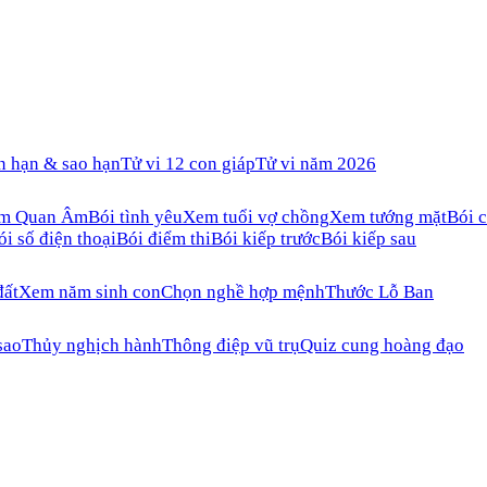
n hạn & sao hạn
Tử vi 12 con giáp
Tử vi năm 2026
ăm Quan Âm
Bói tình yêu
Xem tuổi vợ chồng
Xem tướng mặt
Bói c
ói số điện thoại
Bói điểm thi
Bói kiếp trước
Bói kiếp sau
đất
Xem năm sinh con
Chọn nghề hợp mệnh
Thước Lỗ Ban
sao
Thủy nghịch hành
Thông điệp vũ trụ
Quiz cung hoàng đạo