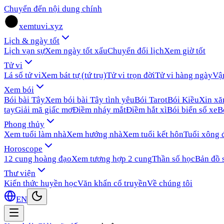
Chuyển đến nội dung chính
xemtuvi.xyz
Lịch & ngày tốt
Lịch vạn sự
Xem ngày tốt xấu
Chuyển đổi lịch
Xem giờ tốt
Tử vi
Lá số tử vi
Xem bát tự (tứ trụ)
Tử vi trọn đời
Tử vi hàng ngày
Vậ
Xem bói
Bói bài Tây
Xem bói bài Tây tình yêu
Bói Tarot
Bói Kiều
Xin x
tay
Giải mã giấc mơ
Điềm nháy mắt
Điềm hắt xì
Bói biển số xe
B
Phong thủy
Xem tuổi làm nhà
Xem hướng nhà
Xem tuổi kết hôn
Tuổi xông 
Horoscope
12 cung hoàng đạo
Xem tương hợp 2 cung
Thần số học
Bản đồ 
Thư viện
Kiến thức huyền học
Văn khấn cổ truyền
Về chúng tôi
EN