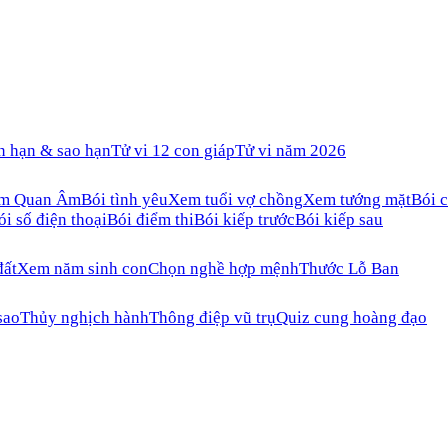
n hạn & sao hạn
Tử vi 12 con giáp
Tử vi năm 2026
ăm Quan Âm
Bói tình yêu
Xem tuổi vợ chồng
Xem tướng mặt
Bói c
ói số điện thoại
Bói điểm thi
Bói kiếp trước
Bói kiếp sau
đất
Xem năm sinh con
Chọn nghề hợp mệnh
Thước Lỗ Ban
sao
Thủy nghịch hành
Thông điệp vũ trụ
Quiz cung hoàng đạo