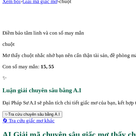
Xem bói
›
Giải mã giấc mơ
›
chuột
Điềm báo tâm linh và con số may mắn
chuột
Mơ thấy chuột nhắc nhở bạn nên cẩn thận tài sản, đề phòng mấ
Con số may mắn:
15, 55
✨
Luận giải chuyên sâu bằng A.I
Đại Pháp Sư A.I sẽ phân tích chi tiết giấc mơ của bạn, kết hợp 
✨
Tra cứu chuyên sâu bằng A.I
🔄 Tra cứu giấc mơ khác
AI Giải mã chuyên sâu giấc mơ thấy ch