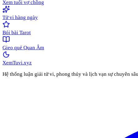
Xem tuổi vợ chồng
Tử vi hàng ngày
Bói bài Tarot
Gieo quẻ Quan Âm
XemTuvi
.xyz
Hệ thống luận giải tử vi, phong thủy và lịch vạn sự chuyên sâ