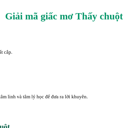
Giải mã giấc mơ Thấy
chuột
t cắp.
tâm linh và tâm lý học để đưa ra lời khuyên.
uột