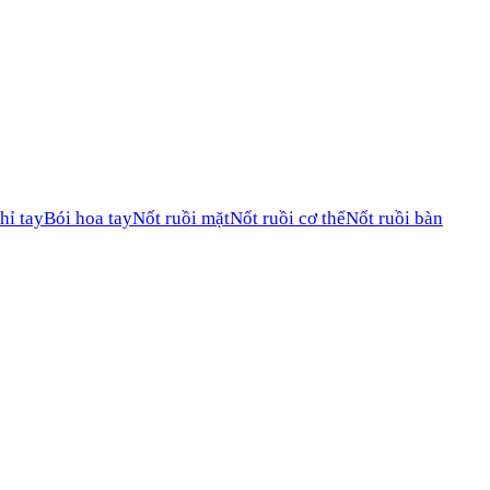
hỉ tay
Bói hoa tay
Nốt ruồi mặt
Nốt ruồi cơ thể
Nốt ruồi bàn