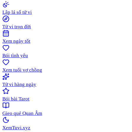
Lập lá số tử vi
Tử vi trọn đời
Xem ngày tốt
Bói tình yêu
Xem tuổi vợ chồng
Tử vi hàng ngày
Bói bài Tarot
Gieo quẻ Quan Âm
XemTuvi
.xyz