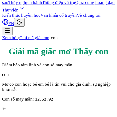
sao
Thủy nghịch hành
Thông điệp vũ trụ
Quiz cung hoàng đạo
Thư viện
Kiến thức huyền học
Văn khấn cổ truyền
Về chúng tôi
EN
Xem bói
›
Giải mã giấc mơ
›
con
Giải mã giấc mơ Thấy
con
Điềm báo tâm linh và con số may mắn
con
Mơ có con hoặc bế em bé là tin vui cho gia đình, sự nghiệp
khởi sắc.
Con số may mắn:
12, 52, 92
✨