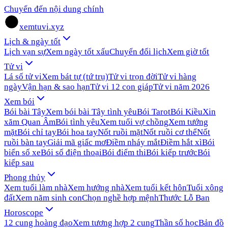
Chuyển đến nội dung chính
xemtuvi.xyz
Lịch & ngày tốt
Lịch vạn sự
Xem ngày tốt xấu
Chuyển đổi lịch
Xem giờ tốt
Tử vi
Lá số tử vi
Xem bát tự (tứ trụ)
Tử vi trọn đời
Tử vi hàng
ngày
Vận hạn & sao hạn
Tử vi 12 con giáp
Tử vi năm 2026
Xem bói
Bói bài Tây
Xem bói bài Tây tình yêu
Bói Tarot
Bói Kiều
Xin
xăm Quan Âm
Bói tình yêu
Xem tuổi vợ chồng
Xem tướng
mặt
Bói chỉ tay
Bói hoa tay
Nốt ruồi mặt
Nốt ruồi cơ thể
Nốt
ruồi bàn tay
Giải mã giấc mơ
Điềm nháy mắt
Điềm hắt xì
Bói
biển số xe
Bói số điện thoại
Bói điểm thi
Bói kiếp trước
Bói
kiếp sau
Phong thủy
Xem tuổi làm nhà
Xem hướng nhà
Xem tuổi kết hôn
Tuổi xông
đất
Xem năm sinh con
Chọn nghề hợp mệnh
Thước Lỗ Ban
Horoscope
12 cung hoàng đạo
Xem tương hợp 2 cung
Thần số học
Bản đồ