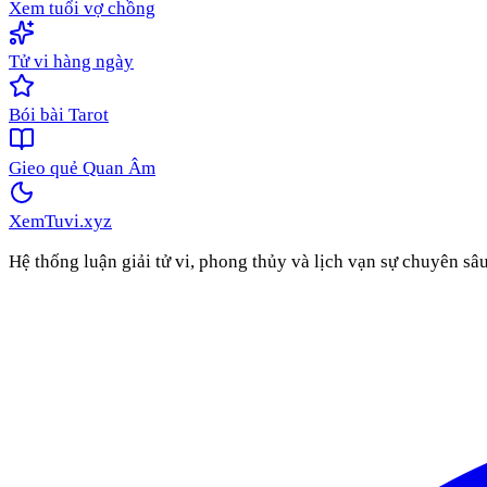
Xem tuổi vợ chồng
Tử vi hàng ngày
Bói bài Tarot
Gieo quẻ Quan Âm
XemTuvi
.xyz
Hệ thống luận giải tử vi, phong thủy và lịch vạn sự chuyên sâ