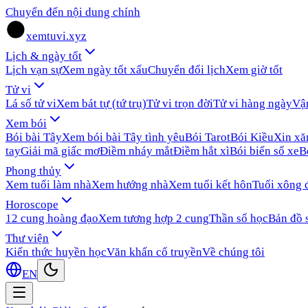
Chuyển đến nội dung chính
xemtuvi.xyz
Lịch & ngày tốt
Lịch vạn sự
Xem ngày tốt xấu
Chuyển đổi lịch
Xem giờ tốt
Tử vi
Lá số tử vi
Xem bát tự (tứ trụ)
Tử vi trọn đời
Tử vi hàng ngày
Vậ
Xem bói
Bói bài Tây
Xem bói bài Tây tình yêu
Bói Tarot
Bói Kiều
Xin x
tay
Giải mã giấc mơ
Điềm nháy mắt
Điềm hắt xì
Bói biển số xe
B
Phong thủy
Xem tuổi làm nhà
Xem hướng nhà
Xem tuổi kết hôn
Tuổi xông 
Horoscope
12 cung hoàng đạo
Xem tương hợp 2 cung
Thần số học
Bản đồ 
Thư viện
Kiến thức huyền học
Văn khấn cổ truyền
Về chúng tôi
EN