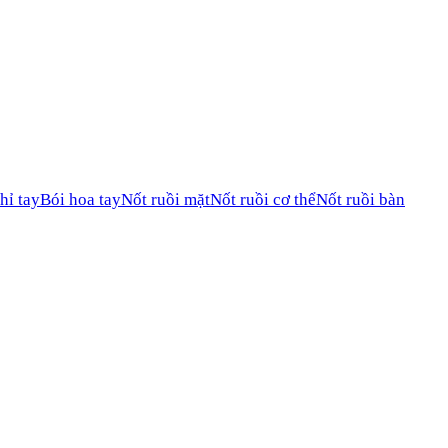
hỉ tay
Bói hoa tay
Nốt ruồi mặt
Nốt ruồi cơ thể
Nốt ruồi bàn