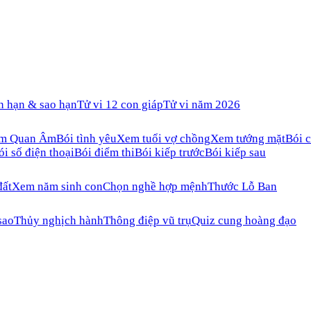
n hạn & sao hạn
Tử vi 12 con giáp
Tử vi năm 2026
ăm Quan Âm
Bói tình yêu
Xem tuổi vợ chồng
Xem tướng mặt
Bói c
ói số điện thoại
Bói điểm thi
Bói kiếp trước
Bói kiếp sau
đất
Xem năm sinh con
Chọn nghề hợp mệnh
Thước Lỗ Ban
sao
Thủy nghịch hành
Thông điệp vũ trụ
Quiz cung hoàng đạo