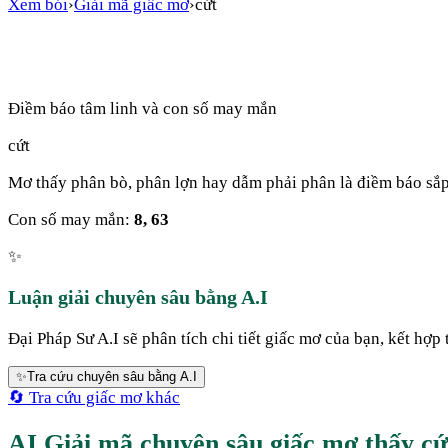
Xem bói
›
Giải mã giấc mơ
›
cứt
Điềm báo tâm linh và con số may mắn
cứt
Mơ thấy phân bò, phân lợn hay dẫm phải phân là điềm báo sắp
Con số may mắn:
8, 63
✨
Luận giải chuyên sâu bằng A.I
Đại Pháp Sư A.I sẽ phân tích chi tiết giấc mơ của bạn, kết hợp 
✨
Tra cứu chuyên sâu bằng A.I
🔄 Tra cứu giấc mơ khác
AI Giải mã chuyên sâu giấc mơ thấy cứ