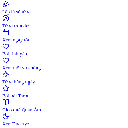
Lập lá số tử vi
Tử vi trọn đời
Xem ngày tốt
Bói tình yêu
Xem tuổi vợ chồng
Tử vi hàng ngày
Bói bài Tarot
Gieo quẻ Quan Âm
XemTuvi
.xyz