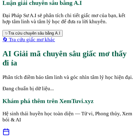
Luận giải chuyên sâu bằng A.I
Đại Pháp Sư A.I sẽ phân tích chi tiết giấc mơ của bạn, kết
hợp tâm linh và tâm lý học để đưa ra lời khuyên.
✨
Tra cứu chuyên sâu bằng A.I
🔄 Tra cứu giấc mơ khác
AI Giải mã chuyên sâu giấc mơ thấy
đi ỉa
Phân tích điềm báo tâm linh và góc nhìn tâm lý học hiện đại.
Đang chuẩn bị dữ liệu...
Khám phá thêm trên XemTuvi.xyz
Hệ sinh thái huyền học toàn diện — Tử vi, Phong thủy, Xem
bói & AI