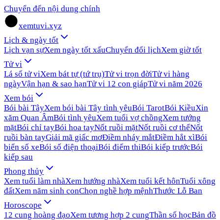
Chuyển đến nội dung chính
xemtuvi.xyz
Lịch & ngày tốt
Lịch vạn sự
Xem ngày tốt xấu
Chuyển đổi lịch
Xem giờ tốt
Tử vi
Lá số tử vi
Xem bát tự (tứ trụ)
Tử vi trọn đời
Tử vi hàng
ngày
Vận hạn & sao hạn
Tử vi 12 con giáp
Tử vi năm 2026
Xem bói
Bói bài Tây
Xem bói bài Tây tình yêu
Bói Tarot
Bói Kiều
Xin
xăm Quan Âm
Bói tình yêu
Xem tuổi vợ chồng
Xem tướng
mặt
Bói chỉ tay
Bói hoa tay
Nốt ruồi mặt
Nốt ruồi cơ thể
Nốt
ruồi bàn tay
Giải mã giấc mơ
Điềm nháy mắt
Điềm hắt xì
Bói
biển số xe
Bói số điện thoại
Bói điểm thi
Bói kiếp trước
Bói
kiếp sau
Phong thủy
Xem tuổi làm nhà
Xem hướng nhà
Xem tuổi kết hôn
Tuổi xông
đất
Xem năm sinh con
Chọn nghề hợp mệnh
Thước Lỗ Ban
Horoscope
12 cung hoàng đạo
Xem tương hợp 2 cung
Thần số học
Bản đồ