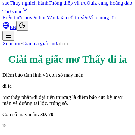
sao
Thủy nghịch hành
Thông điệp vũ trụ
Quiz cung hoàng đạo
Thư viện
Kiến thức huyền học
Văn khấn cổ truyền
Về chúng tôi
EN
Xem bói
›
Giải mã giấc mơ
›
đi ỉa
Giải mã giấc mơ Thấy
đi ỉa
Điềm báo tâm linh và con số may mắn
đi ỉa
Mơ thấy phân/đi đại tiện thường là điềm báo cực kỳ may
mắn về đường tài lộc, trúng số.
Con số may mắn:
39, 79
✨