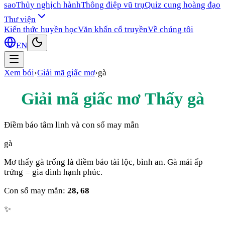
sao
Thủy nghịch hành
Thông điệp vũ trụ
Quiz cung hoàng đạo
Thư viện
Kiến thức huyền học
Văn khấn cổ truyền
Về chúng tôi
EN
Xem bói
›
Giải mã giấc mơ
›
gà
Giải mã giấc mơ Thấy
gà
Điềm báo tâm linh và con số may mắn
gà
Mơ thấy gà trống là điềm báo tài lộc, bình an. Gà mái ấp
trứng = gia đình hạnh phúc.
Con số may mắn:
28, 68
✨