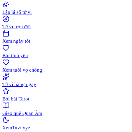
Lập lá số tử vi
Tử vi trọn đời
Xem ngày tốt
Bói tình yêu
Xem tuổi vợ chồng
Tử vi hàng ngày
Bói bài Tarot
Gieo quẻ Quan Âm
XemTuvi
.xyz