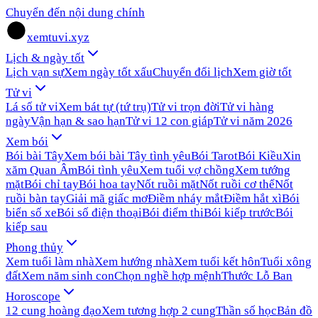
Chuyển đến nội dung chính
xemtuvi.xyz
Lịch & ngày tốt
Lịch vạn sự
Xem ngày tốt xấu
Chuyển đổi lịch
Xem giờ tốt
Tử vi
Lá số tử vi
Xem bát tự (tứ trụ)
Tử vi trọn đời
Tử vi hàng
ngày
Vận hạn & sao hạn
Tử vi 12 con giáp
Tử vi năm 2026
Xem bói
Bói bài Tây
Xem bói bài Tây tình yêu
Bói Tarot
Bói Kiều
Xin
xăm Quan Âm
Bói tình yêu
Xem tuổi vợ chồng
Xem tướng
mặt
Bói chỉ tay
Bói hoa tay
Nốt ruồi mặt
Nốt ruồi cơ thể
Nốt
ruồi bàn tay
Giải mã giấc mơ
Điềm nháy mắt
Điềm hắt xì
Bói
biển số xe
Bói số điện thoại
Bói điểm thi
Bói kiếp trước
Bói
kiếp sau
Phong thủy
Xem tuổi làm nhà
Xem hướng nhà
Xem tuổi kết hôn
Tuổi xông
đất
Xem năm sinh con
Chọn nghề hợp mệnh
Thước Lỗ Ban
Horoscope
12 cung hoàng đạo
Xem tương hợp 2 cung
Thần số học
Bản đồ