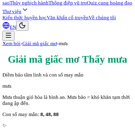
sao
Thủy nghịch hành
Thông điệp vũ trụ
Quiz cung hoàng đạo
Thư viện
Kiến thức huyền học
Văn khấn cổ truyền
Về chúng tôi
EN
Xem bói
›
Giải mã giấc mơ
›
mưa
Giải mã giấc mơ Thấy
mưa
Điềm báo tâm linh và con số may mắn
mưa
Mưa thuận gió hòa là bình an. Mưa bão = khó khăn tạm thời
đang ập đến.
Con số may mắn:
8, 48, 88
✨