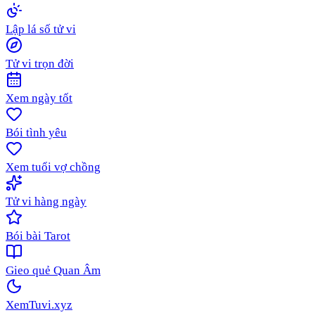
Lập lá số tử vi
Tử vi trọn đời
Xem ngày tốt
Bói tình yêu
Xem tuổi vợ chồng
Tử vi hàng ngày
Bói bài Tarot
Gieo quẻ Quan Âm
XemTuvi
.xyz