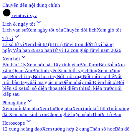
Chuyển đến nội dung chính
xemtuvi.xyz
Lịch & ngày tốt
Lịch vạn sự
Xem ngày tốt xấu
Chuyển đổi lịch
Xem giờ tốt
Tử vi
Lá số tử vi
Xem bát tự (tứ trụ)
Tử vi trọn đời
Tử vi hàng
ngày
Vận hạn & sao hạn
Tử vi 12 con giáp
Tử vi năm 2026
Xem bói
Bói bài Tây
Xem bói bài Tây tình yêu
Bói Tarot
Bói Kiều
Xin
xăm Quan Âm
Bói tình yêu
Xem tuổi vợ chồng
Xem tướng
mặt
Bói chỉ tay
Bói hoa tay
Nốt ruồi mặt
Nốt ruồi cơ thể
Nốt
ruồi bàn tay
Giải mã giấc mơ
Điềm nháy mắt
Điềm hắt xì
Bói
biển số xe
Bói số điện thoại
Bói điểm thi
Bói kiếp trước
Bói
kiếp sau
Phong thủy
Xem tuổi làm nhà
Xem hướng nhà
Xem tuổi kết hôn
Tuổi xông
đất
Xem năm sinh con
Chọn nghề hợp mệnh
Thước Lỗ Ban
Horoscope
12 cung hoàng đạo
Xem tương hợp 2 cung
Thần số học
Bản đồ