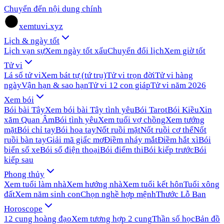
Chuyển đến nội dung chính
xemtuvi.xyz
Lịch & ngày tốt
Lịch vạn sự
Xem ngày tốt xấu
Chuyển đổi lịch
Xem giờ tốt
Tử vi
Lá số tử vi
Xem bát tự (tứ trụ)
Tử vi trọn đời
Tử vi hàng
ngày
Vận hạn & sao hạn
Tử vi 12 con giáp
Tử vi năm 2026
Xem bói
Bói bài Tây
Xem bói bài Tây tình yêu
Bói Tarot
Bói Kiều
Xin
xăm Quan Âm
Bói tình yêu
Xem tuổi vợ chồng
Xem tướng
mặt
Bói chỉ tay
Bói hoa tay
Nốt ruồi mặt
Nốt ruồi cơ thể
Nốt
ruồi bàn tay
Giải mã giấc mơ
Điềm nháy mắt
Điềm hắt xì
Bói
biển số xe
Bói số điện thoại
Bói điểm thi
Bói kiếp trước
Bói
kiếp sau
Phong thủy
Xem tuổi làm nhà
Xem hướng nhà
Xem tuổi kết hôn
Tuổi xông
đất
Xem năm sinh con
Chọn nghề hợp mệnh
Thước Lỗ Ban
Horoscope
12 cung hoàng đạo
Xem tương hợp 2 cung
Thần số học
Bản đồ