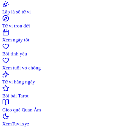
Lập lá số tử vi
Tử vi trọn đời
Xem ngày tốt
Bói tình yêu
Xem tuổi vợ chồng
Tử vi hàng ngày
Bói bài Tarot
Gieo quẻ Quan Âm
XemTuvi
.xyz