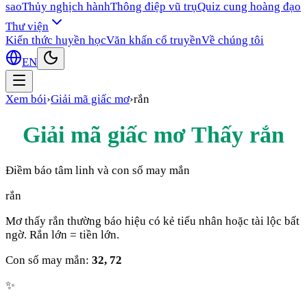
sao
Thủy nghịch hành
Thông điệp vũ trụ
Quiz cung hoàng đạo
Thư viện
Kiến thức huyền học
Văn khấn cổ truyền
Về chúng tôi
EN
Xem bói
›
Giải mã giấc mơ
›
rắn
Giải mã giấc mơ Thấy
rắn
Điềm báo tâm linh và con số may mắn
rắn
Mơ thấy rắn thường báo hiệu có kẻ tiểu nhân hoặc tài lộc bất
ngờ. Rắn lớn = tiền lớn.
Con số may mắn:
32, 72
✨