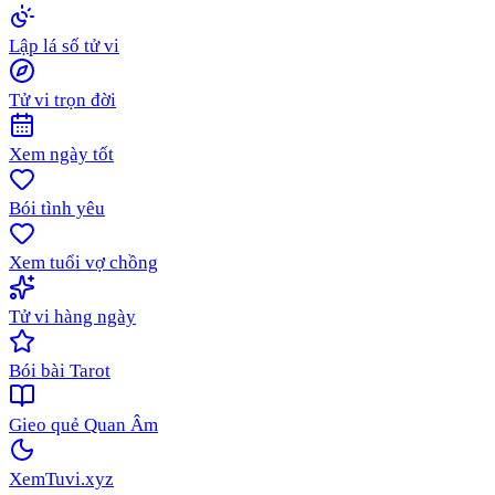
Lập lá số tử vi
Tử vi trọn đời
Xem ngày tốt
Bói tình yêu
Xem tuổi vợ chồng
Tử vi hàng ngày
Bói bài Tarot
Gieo quẻ Quan Âm
XemTuvi
.xyz