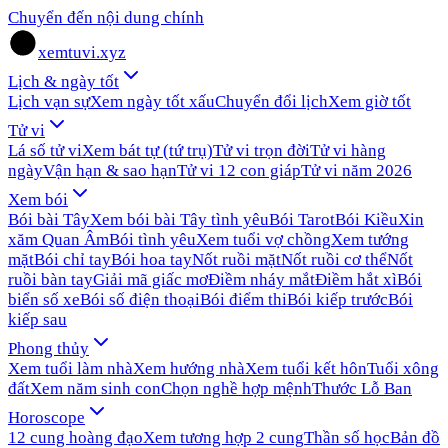
Chuyển đến nội dung chính
xemtuvi.xyz
Lịch & ngày tốt
Lịch vạn sự
Xem ngày tốt xấu
Chuyển đổi lịch
Xem giờ tốt
Tử vi
Lá số tử vi
Xem bát tự (tứ trụ)
Tử vi trọn đời
Tử vi hàng
ngày
Vận hạn & sao hạn
Tử vi 12 con giáp
Tử vi năm 2026
Xem bói
Bói bài Tây
Xem bói bài Tây tình yêu
Bói Tarot
Bói Kiều
Xin
xăm Quan Âm
Bói tình yêu
Xem tuổi vợ chồng
Xem tướng
mặt
Bói chỉ tay
Bói hoa tay
Nốt ruồi mặt
Nốt ruồi cơ thể
Nốt
ruồi bàn tay
Giải mã giấc mơ
Điềm nháy mắt
Điềm hắt xì
Bói
biển số xe
Bói số điện thoại
Bói điểm thi
Bói kiếp trước
Bói
kiếp sau
Phong thủy
Xem tuổi làm nhà
Xem hướng nhà
Xem tuổi kết hôn
Tuổi xông
đất
Xem năm sinh con
Chọn nghề hợp mệnh
Thước Lỗ Ban
Horoscope
12 cung hoàng đạo
Xem tương hợp 2 cung
Thần số học
Bản đồ