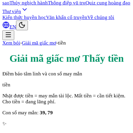
sao
Thủy nghịch hành
Thông điệp vũ trụ
Quiz cung hoàng đạo
Thư viện
Kiến thức huyền học
Văn khấn cổ truyền
Về chúng tôi
EN
Xem bói
›
Giải mã giấc mơ
›
tiền
Giải mã giấc mơ Thấy
tiền
Điềm báo tâm linh và con số may mắn
tiền
Nhặt được tiền = may mắn tài lộc. Mất tiền = cần tiết kiệm.
Cho tiền = đang lãng phí.
Con số may mắn:
39, 79
✨