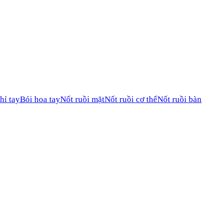
hỉ tay
Bói hoa tay
Nốt ruồi mặt
Nốt ruồi cơ thể
Nốt ruồi bàn