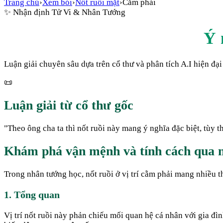
Trang chủ
›
Xem bói
›
Nốt ruồi mặt
›
Cằm phải
✨
Nhận định Tử Vi & Nhân Tướng
Ý 
Luận giải chuyên sâu dựa trên cổ thư và phân tích A.I hiện đại
📜
Luận giải từ cổ thư gốc
"
Theo ông cha ta thì nốt ruồi này mang ý nghĩa đặc biệt, tùy 
Khám phá vận mệnh và tính cách qua n
Trong nhân tướng học, nốt ruồi ở vị trí cằm phải mang nhiều t
1. Tổng quan
Vị trí nốt ruồi này phản chiếu mối quan hệ cá nhân với gia đì