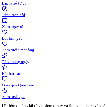
Lập lá số tử vi
Tử vi trọn đời
Xem ngày tốt
Bói tình yêu
Xem tuổi vợ chồng
Tử vi hàng ngày
Bói bài Tarot
Gieo quẻ Quan Âm
XemTuvi
.xyz
Hệ thống luận giải tử vi, phong thủy và lịch vạn sự chuyên sâ