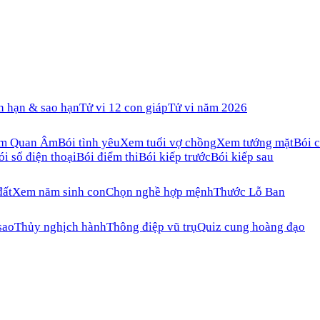
n hạn & sao hạn
Tử vi 12 con giáp
Tử vi năm 2026
ăm Quan Âm
Bói tình yêu
Xem tuổi vợ chồng
Xem tướng mặt
Bói c
ói số điện thoại
Bói điểm thi
Bói kiếp trước
Bói kiếp sau
đất
Xem năm sinh con
Chọn nghề hợp mệnh
Thước Lỗ Ban
sao
Thủy nghịch hành
Thông điệp vũ trụ
Quiz cung hoàng đạo