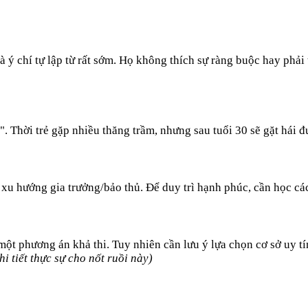
à ý chí tự lập từ rất sớm. Họ không thích sự ràng buộc hay phải
 Thời trẻ gặp nhiều thăng trầm, nhưng sau tuổi 30 sẽ gặt hái đư
u hướng gia trưởng/bảo thủ. Để duy trì hạnh phúc, cần học cách
 một phương án khả thi. Tuy nhiên cần lưu ý lựa chọn cơ sở uy tí
i tiết thực sự cho nốt ruồi này)