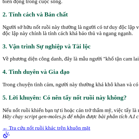
biến động trong cuộc sống.
2. Tính cách và Bản chất
Người sở hữu nốt ruồi này thường là người có tư duy độc lập v
độc lập này chính là tính cách khá bảo thủ và ngang ngạnh.
3. Vận trình Sự nghiệp và Tài lộc
Về phương diện công danh, đây là mẫu người "khổ tận cam lai".
4. Tình duyên và Gia đạo
Trong chuyện tình cảm, người này thường khá khô khan và có x
5. Lời khuyên: Có nên tẩy nốt ruồi này không?
Nếu nốt ruồi khiến bạn tự ti hoặc cản trở thẩm mỹ, việc tẩy là
Hãy chạy script gen-moles.js để nhận được bài phân tích A.I ch
← Tra cứu nốt ruồi khác trên khuôn mặt