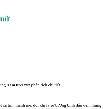
 nữ
cùng
XemTuvi.xyz
phân tích chi tiết.
ột cá tính mạnh mẽ, đôi khi là sự bướng bỉnh dẫn đến những