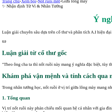
Trang chủ
›
Xem bói
›
Nốt ruồi mặt
›
Giữa lông mày
✨
Nhận định Tử Vi & Nhân Tướng
Ý ng
Luận giải chuyên sâu dựa trên cổ thư và phân tích A.I hiện đại
📜
Luận giải từ cổ thư gốc
"
Theo ông cha ta thì nốt ruồi này mang ý nghĩa đặc biệt, tùy 
Khám phá vận mệnh và tính cách qua n
Trong nhân tướng học, nốt ruồi ở vị trí giữa lông mày mang nh
1. Tổng quan
Vị trí nốt ruồi này phản chiếu mối quan hệ cá nhân với gia đì