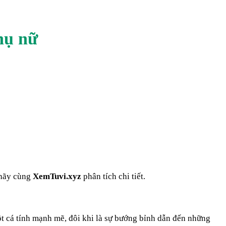
hụ nữ
, hãy cùng
XemTuvi.xyz
phân tích chi tiết.
ột cá tính mạnh mẽ, đôi khi là sự bướng bỉnh dẫn đến những