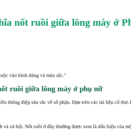
hĩa nốt ruồi
giữa lông mày
ở
P
thuộc vào hình dáng và màu sắc.
"
ốt ruồi giữa lông mày ở phụ nữ
iều thông điệp sâu sắc về số phận. Dựa trên các tài liệu cổ thư
nh và xã hội. Nốt ruồi ở đây thường được xem là dấu hiệu của m