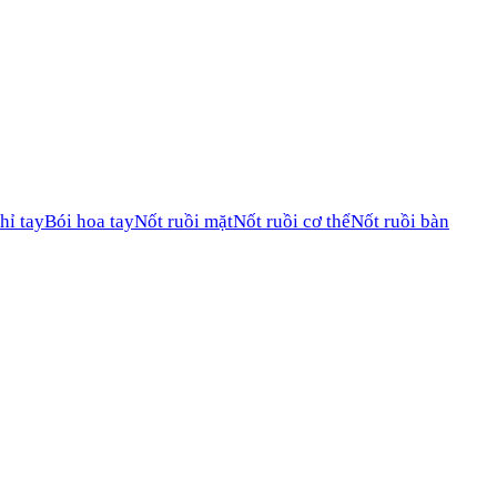
hỉ tay
Bói hoa tay
Nốt ruồi mặt
Nốt ruồi cơ thể
Nốt ruồi bàn