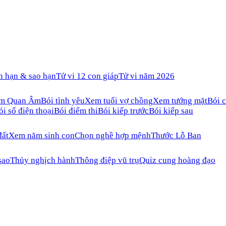
n hạn & sao hạn
Tử vi 12 con giáp
Tử vi năm 2026
ăm Quan Âm
Bói tình yêu
Xem tuổi vợ chồng
Xem tướng mặt
Bói c
ói số điện thoại
Bói điểm thi
Bói kiếp trước
Bói kiếp sau
đất
Xem năm sinh con
Chọn nghề hợp mệnh
Thước Lỗ Ban
sao
Thủy nghịch hành
Thông điệp vũ trụ
Quiz cung hoàng đạo