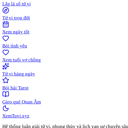
Lập lá số tử vi
Tử vi trọn đời
Xem ngày tốt
Bói tình yêu
Xem tuổi vợ chồng
Tử vi hàng ngày
Bói bài Tarot
Gieo quẻ Quan Âm
XemTuvi
.xyz
Hệ thống luận giải tử vi, phong thủy và lịch vạn sự chuyên sâ