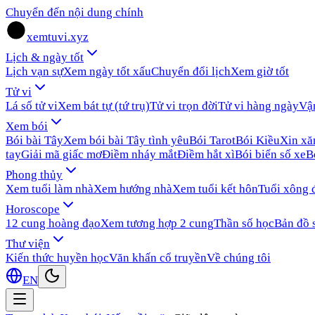
Chuyển đến nội dung chính
xemtuvi.xyz
Lịch & ngày tốt
Lịch vạn sự
Xem ngày tốt xấu
Chuyển đổi lịch
Xem giờ tốt
Tử vi
Lá số tử vi
Xem bát tự (tứ trụ)
Tử vi trọn đời
Tử vi hàng ngày
Vậ
Xem bói
Bói bài Tây
Xem bói bài Tây tình yêu
Bói Tarot
Bói Kiều
Xin x
tay
Giải mã giấc mơ
Điềm nháy mắt
Điềm hắt xì
Bói biển số xe
B
Phong thủy
Xem tuổi làm nhà
Xem hướng nhà
Xem tuổi kết hôn
Tuổi xông 
Horoscope
12 cung hoàng đạo
Xem tương hợp 2 cung
Thần số học
Bản đồ 
Thư viện
Kiến thức huyền học
Văn khấn cổ truyền
Về chúng tôi
EN