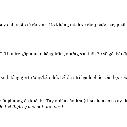
à ý chí tự lập từ rất sớm. Họ không thích sự ràng buộc hay phải
 Thời trẻ gặp nhiều thăng trầm, nhưng sau tuổi 30 sẽ gặt hái đư
u hướng gia trưởng/bảo thủ. Để duy trì hạnh phúc, cần học cách
 một phương án khả thi. Tuy nhiên cần lưu ý lựa chọn cơ sở uy tí
i tiết thực sự cho nốt ruồi này)