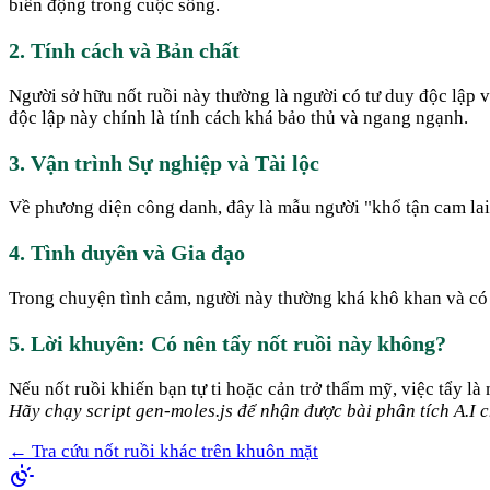
biến động trong cuộc sống.
2. Tính cách và Bản chất
Người sở hữu nốt ruồi này thường là người có tư duy độc lập v
độc lập này chính là tính cách khá bảo thủ và ngang ngạnh.
3. Vận trình Sự nghiệp và Tài lộc
Về phương diện công danh, đây là mẫu người "khổ tận cam lai".
4. Tình duyên và Gia đạo
Trong chuyện tình cảm, người này thường khá khô khan và có x
5. Lời khuyên: Có nên tẩy nốt ruồi này không?
Nếu nốt ruồi khiến bạn tự ti hoặc cản trở thẩm mỹ, việc tẩy là
Hãy chạy script gen-moles.js để nhận được bài phân tích A.I ch
← Tra cứu nốt ruồi khác trên khuôn mặt