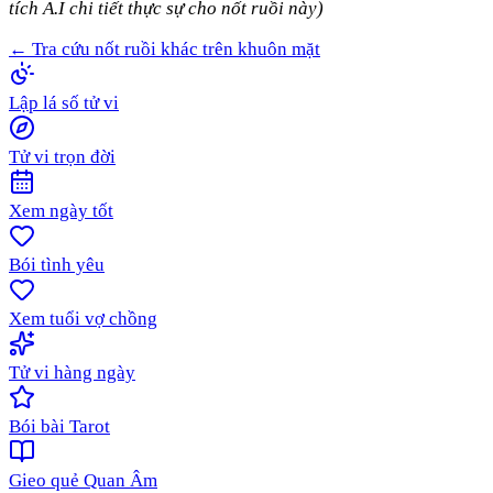
tích A.I chi tiết thực sự cho nốt ruồi này)
← Tra cứu nốt ruồi khác trên khuôn mặt
Lập lá số tử vi
Tử vi trọn đời
Xem ngày tốt
Bói tình yêu
Xem tuổi vợ chồng
Tử vi hàng ngày
Bói bài Tarot
Gieo quẻ Quan Âm