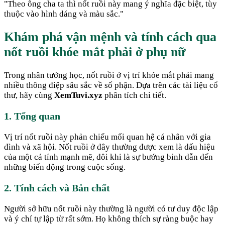
"
Theo ông cha ta thì nốt ruồi này mang ý nghĩa đặc biệt, tùy
thuộc vào hình dáng và màu sắc.
"
Khám phá vận mệnh và tính cách qua
nốt ruồi khóe mắt phải ở phụ nữ
Trong nhân tướng học, nốt ruồi ở vị trí khóe mắt phải mang
nhiều thông điệp sâu sắc về số phận. Dựa trên các tài liệu cổ
thư, hãy cùng
XemTuvi.xyz
phân tích chi tiết.
1. Tổng quan
Vị trí nốt ruồi này phản chiếu mối quan hệ cá nhân với gia
đình và xã hội. Nốt ruồi ở đây thường được xem là dấu hiệu
của một cá tính mạnh mẽ, đôi khi là sự bướng bỉnh dẫn đến
những biến động trong cuộc sống.
2. Tính cách và Bản chất
Người sở hữu nốt ruồi này thường là người có tư duy độc lập
và ý chí tự lập từ rất sớm. Họ không thích sự ràng buộc hay