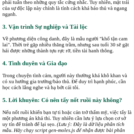
phải tuân theo những quy tắc cứng nhắc. Tuy nhiên, mặt trái
của sự độc lập này chính là tính cách khá bảo thủ và ngang
ngạnh.
3. Vận trình Sự nghiệp và Tài lộc
Về phương diện công danh, đây là mẫu người "khổ tận cam
lai". Thời trẻ gặp nhiều thăng trầm, nhưng sau tuổi 30 sẽ gặt
hái được những thành tựu rực rỡ, tiền tài hanh thông.
4. Tình duyên và Gia đạo
Trong chuyện tình cảm, người này thường khá khô khan và
có xu hướng gia trưởng/bảo thủ. Để duy trì hạnh phúc, cần
học cách lắng nghe và hạ bớt cái tôi.
5. Lời khuyên: Có nên tẩy nốt ruồi này không?
Nếu nốt ruồi khiến bạn tự ti hoặc cản trở thẩm mỹ, việc tẩy là
một phương án khả thi. Tuy nhiên cần lưu ý lựa chọn cơ sở
uy tín để tránh để lại sẹo.
(Lưu ý: Đây là dữ liệu phân tích
mẫu. Hãy chạy script gen-moles.js để nhận được bài phân