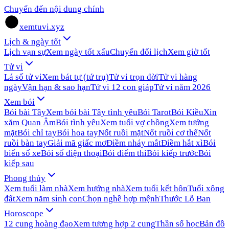
Chuyển đến nội dung chính
xemtuvi.xyz
Lịch & ngày tốt
Lịch vạn sự
Xem ngày tốt xấu
Chuyển đổi lịch
Xem giờ tốt
Tử vi
Lá số tử vi
Xem bát tự (tứ trụ)
Tử vi trọn đời
Tử vi hàng
ngày
Vận hạn & sao hạn
Tử vi 12 con giáp
Tử vi năm 2026
Xem bói
Bói bài Tây
Xem bói bài Tây tình yêu
Bói Tarot
Bói Kiều
Xin
xăm Quan Âm
Bói tình yêu
Xem tuổi vợ chồng
Xem tướng
mặt
Bói chỉ tay
Bói hoa tay
Nốt ruồi mặt
Nốt ruồi cơ thể
Nốt
ruồi bàn tay
Giải mã giấc mơ
Điềm nháy mắt
Điềm hắt xì
Bói
biển số xe
Bói số điện thoại
Bói điểm thi
Bói kiếp trước
Bói
kiếp sau
Phong thủy
Xem tuổi làm nhà
Xem hướng nhà
Xem tuổi kết hôn
Tuổi xông
đất
Xem năm sinh con
Chọn nghề hợp mệnh
Thước Lỗ Ban
Horoscope
12 cung hoàng đạo
Xem tương hợp 2 cung
Thần số học
Bản đồ