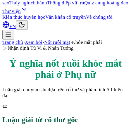
sao
Thủy nghịch hành
Thông điệp vũ trụ
Quiz cung hoàng đạo
Thư viện
Kiến thức huyền học
Văn khấn cổ truyền
Về chúng tôi
EN
Trang chủ
›
Xem bói
›
Nốt ruồi mặt
›
Khóe mắt phải
✨
Nhận định Tử Vi & Nhân Tướng
Ý nghĩa nốt ruồi
khóe mắt
phải
ở
Phụ nữ
Luận giải chuyên sâu dựa trên cổ thư và phân tích A.I hiện
đại
📜
Luận giải từ cổ thư gốc