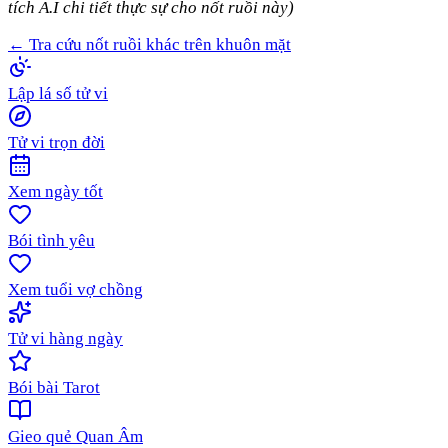
tích A.I chi tiết thực sự cho nốt ruồi này)
← Tra cứu nốt ruồi khác trên khuôn mặt
Lập lá số tử vi
Tử vi trọn đời
Xem ngày tốt
Bói tình yêu
Xem tuổi vợ chồng
Tử vi hàng ngày
Bói bài Tarot
Gieo quẻ Quan Âm