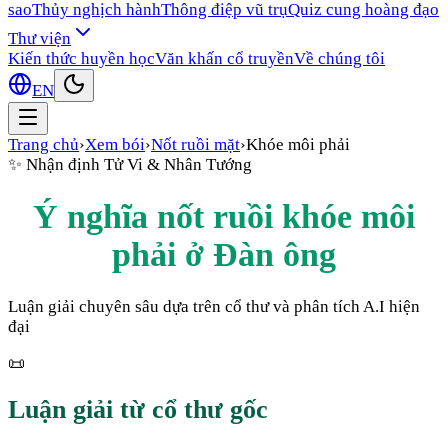
sao
Thủy nghịch hành
Thông điệp vũ trụ
Quiz cung hoàng đạo
Thư viện
Kiến thức huyền học
Văn khấn cổ truyền
Về chúng tôi
EN
Trang chủ
›
Xem bói
›
Nốt ruồi mặt
›
Khóe môi phải
✨
Nhận định Tử Vi & Nhân Tướng
Ý nghĩa nốt ruồi
khóe môi
phải
ở
Đàn ông
Luận giải chuyên sâu dựa trên cổ thư và phân tích A.I hiện
đại
📜
Luận giải từ cổ thư gốc