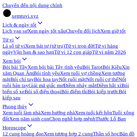
Chuyển đến nội dung chính
xemtuvi.xyz
Lịch & ngày tốt
Lịch vạn sự
Xem ngày tốt xấu
Chuyển đổi lịch
Xem giờ tốt
Tử vi
Lá số tử vi
Xem bát tự (tứ trụ)
Tử vi trọn đời
Tử vi hàng
ngày
Vận hạn & sao hạn
Tử vi 12 con giáp
Tử vi năm 2026
Xem bói
Bói bài Tây
Xem bói bài Tây tình yêu
Bói Tarot
Bói Kiều
Xin
xăm Quan Âm
Bói tình yêu
Xem tuổi vợ chồng
Xem tướng
mặt
Bói chỉ tay
Bói hoa tay
Nốt ruồi mặt
Nốt ruồi cơ thể
Nốt
ruồi bàn tay
Giải mã giấc mơ
Điềm nháy mắt
Điềm hắt xì
Bói
biển số xe
Bói số điện thoại
Bói điểm thi
Bói kiếp trước
Bói
kiếp sau
Phong thủy
Xem tuổi làm nhà
Xem hướng nhà
Xem tuổi kết hôn
Tuổi xông
đất
Xem năm sinh con
Chọn nghề hợp mệnh
Thước Lỗ Ban
Horoscope
12 cung hoàng đạo
Xem tương hợp 2 cung
Thần số học
Bản đồ