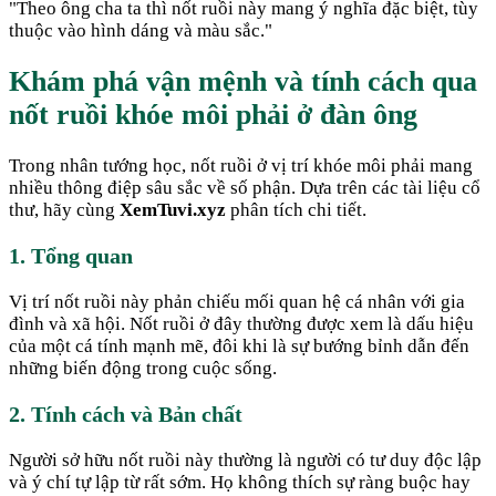
"
Theo ông cha ta thì nốt ruồi này mang ý nghĩa đặc biệt, tùy
thuộc vào hình dáng và màu sắc.
"
Khám phá vận mệnh và tính cách qua
nốt ruồi khóe môi phải ở đàn ông
Trong nhân tướng học, nốt ruồi ở vị trí khóe môi phải mang
nhiều thông điệp sâu sắc về số phận. Dựa trên các tài liệu cổ
thư, hãy cùng
XemTuvi.xyz
phân tích chi tiết.
1. Tổng quan
Vị trí nốt ruồi này phản chiếu mối quan hệ cá nhân với gia
đình và xã hội. Nốt ruồi ở đây thường được xem là dấu hiệu
của một cá tính mạnh mẽ, đôi khi là sự bướng bỉnh dẫn đến
những biến động trong cuộc sống.
2. Tính cách và Bản chất
Người sở hữu nốt ruồi này thường là người có tư duy độc lập
và ý chí tự lập từ rất sớm. Họ không thích sự ràng buộc hay