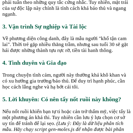
phải tuân theo những quy tắc cứng nhắc. Tuy nhiên, mặt trái
của sự độc lập này chính là tính cách khá bảo thủ và ngang
ngạnh.
3. Vận trình Sự nghiệp và Tài lộc
Về phương diện công danh, đây là mẫu người "khổ tận cam
lai". Thời trẻ gặp nhiều thăng trầm, nhưng sau tuổi 30 sẽ gặt
hái được những thành tựu rực rỡ, tiền tài hanh thông.
4. Tình duyên và Gia đạo
Trong chuyện tình cảm, người này thường khá khô khan và
có xu hướng gia trưởng/bảo thủ. Để duy trì hạnh phúc, cần
học cách lắng nghe và hạ bớt cái tôi.
5. Lời khuyên: Có nên tẩy nốt ruồi này không?
Nếu nốt ruồi khiến bạn tự ti hoặc cản trở thẩm mỹ, việc tẩy là
một phương án khả thi. Tuy nhiên cần lưu ý lựa chọn cơ sở
uy tín để tránh để lại sẹo.
(Lưu ý: Đây là dữ liệu phân tích
mẫu. Hãy chạy script gen-moles.js để nhận được bài phân