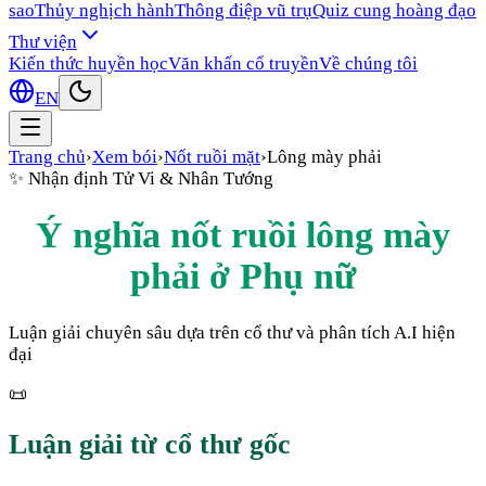
sao
Thủy nghịch hành
Thông điệp vũ trụ
Quiz cung hoàng đạo
Thư viện
Kiến thức huyền học
Văn khấn cổ truyền
Về chúng tôi
EN
Trang chủ
›
Xem bói
›
Nốt ruồi mặt
›
Lông mày phải
✨
Nhận định Tử Vi & Nhân Tướng
Ý nghĩa nốt ruồi
lông mày
phải
ở
Phụ nữ
Luận giải chuyên sâu dựa trên cổ thư và phân tích A.I hiện
đại
📜
Luận giải từ cổ thư gốc