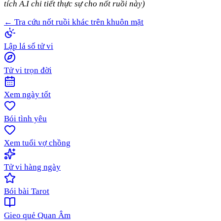
tích A.I chi tiết thực sự cho nốt ruồi này)
← Tra cứu nốt ruồi khác trên khuôn mặt
Lập lá số tử vi
Tử vi trọn đời
Xem ngày tốt
Bói tình yêu
Xem tuổi vợ chồng
Tử vi hàng ngày
Bói bài Tarot
Gieo quẻ Quan Âm