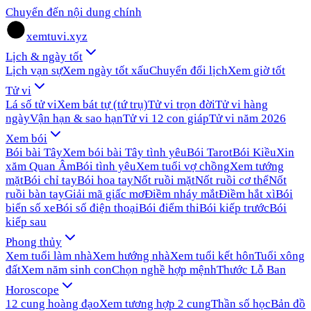
Chuyển đến nội dung chính
xemtuvi.xyz
Lịch & ngày tốt
Lịch vạn sự
Xem ngày tốt xấu
Chuyển đổi lịch
Xem giờ tốt
Tử vi
Lá số tử vi
Xem bát tự (tứ trụ)
Tử vi trọn đời
Tử vi hàng
ngày
Vận hạn & sao hạn
Tử vi 12 con giáp
Tử vi năm 2026
Xem bói
Bói bài Tây
Xem bói bài Tây tình yêu
Bói Tarot
Bói Kiều
Xin
xăm Quan Âm
Bói tình yêu
Xem tuổi vợ chồng
Xem tướng
mặt
Bói chỉ tay
Bói hoa tay
Nốt ruồi mặt
Nốt ruồi cơ thể
Nốt
ruồi bàn tay
Giải mã giấc mơ
Điềm nháy mắt
Điềm hắt xì
Bói
biển số xe
Bói số điện thoại
Bói điểm thi
Bói kiếp trước
Bói
kiếp sau
Phong thủy
Xem tuổi làm nhà
Xem hướng nhà
Xem tuổi kết hôn
Tuổi xông
đất
Xem năm sinh con
Chọn nghề hợp mệnh
Thước Lỗ Ban
Horoscope
12 cung hoàng đạo
Xem tương hợp 2 cung
Thần số học
Bản đồ