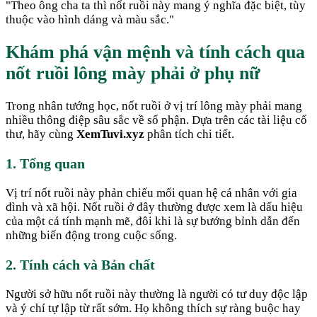
"
Theo ông cha ta thì nốt ruồi này mang ý nghĩa đặc biệt, tùy
thuộc vào hình dáng và màu sắc.
"
Khám phá vận mệnh và tính cách qua
nốt ruồi lông mày phải ở phụ nữ
Trong nhân tướng học, nốt ruồi ở vị trí lông mày phải mang
nhiều thông điệp sâu sắc về số phận. Dựa trên các tài liệu cổ
thư, hãy cùng
XemTuvi.xyz
phân tích chi tiết.
1. Tổng quan
Vị trí nốt ruồi này phản chiếu mối quan hệ cá nhân với gia
đình và xã hội. Nốt ruồi ở đây thường được xem là dấu hiệu
của một cá tính mạnh mẽ, đôi khi là sự bướng bỉnh dẫn đến
những biến động trong cuộc sống.
2. Tính cách và Bản chất
Người sở hữu nốt ruồi này thường là người có tư duy độc lập
và ý chí tự lập từ rất sớm. Họ không thích sự ràng buộc hay