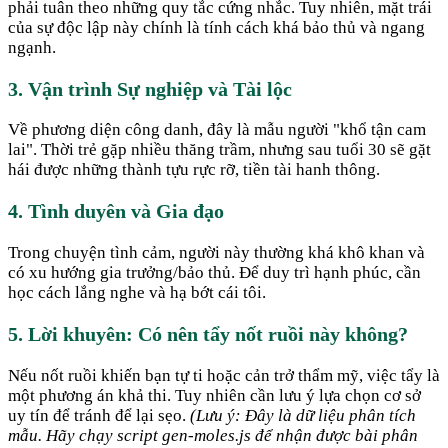
phải tuân theo những quy tắc cứng nhắc. Tuy nhiên, mặt trái
của sự độc lập này chính là tính cách khá bảo thủ và ngang
ngạnh.
3. Vận trình Sự nghiệp và Tài lộc
Về phương diện công danh, đây là mẫu người "khổ tận cam
lai". Thời trẻ gặp nhiều thăng trầm, nhưng sau tuổi 30 sẽ gặt
hái được những thành tựu rực rỡ, tiền tài hanh thông.
4. Tình duyên và Gia đạo
Trong chuyện tình cảm, người này thường khá khô khan và
có xu hướng gia trưởng/bảo thủ. Để duy trì hạnh phúc, cần
học cách lắng nghe và hạ bớt cái tôi.
5. Lời khuyên: Có nên tẩy nốt ruồi này không?
Nếu nốt ruồi khiến bạn tự ti hoặc cản trở thẩm mỹ, việc tẩy là
một phương án khả thi. Tuy nhiên cần lưu ý lựa chọn cơ sở
uy tín để tránh để lại sẹo.
(Lưu ý: Đây là dữ liệu phân tích
mẫu. Hãy chạy script gen-moles.js để nhận được bài phân