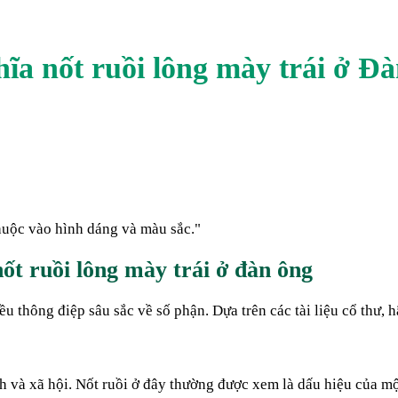
hĩa nốt ruồi
lông mày trái
ở
Đà
thuộc vào hình dáng và màu sắc.
"
t ruồi lông mày trái ở đàn ông
ều thông điệp sâu sắc về số phận. Dựa trên các tài liệu cổ thư,
nh và xã hội. Nốt ruồi ở đây thường được xem là dấu hiệu của m