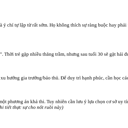
à ý chí tự lập từ rất sớm. Họ không thích sự ràng buộc hay phải
 Thời trẻ gặp nhiều thăng trầm, nhưng sau tuổi 30 sẽ gặt hái đư
u hướng gia trưởng/bảo thủ. Để duy trì hạnh phúc, cần học cách
 một phương án khả thi. Tuy nhiên cần lưu ý lựa chọn cơ sở uy tí
i tiết thực sự cho nốt ruồi này)