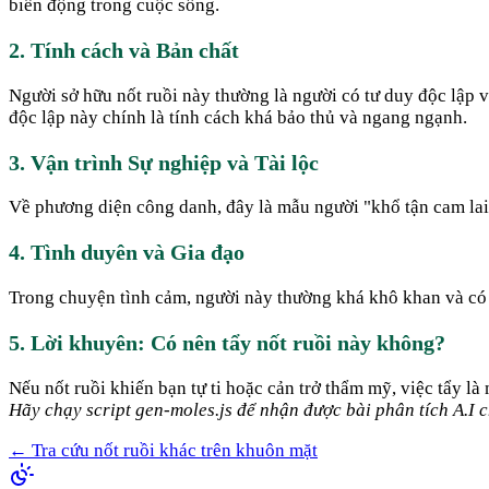
biến động trong cuộc sống.
2. Tính cách và Bản chất
Người sở hữu nốt ruồi này thường là người có tư duy độc lập v
độc lập này chính là tính cách khá bảo thủ và ngang ngạnh.
3. Vận trình Sự nghiệp và Tài lộc
Về phương diện công danh, đây là mẫu người "khổ tận cam lai".
4. Tình duyên và Gia đạo
Trong chuyện tình cảm, người này thường khá khô khan và có x
5. Lời khuyên: Có nên tẩy nốt ruồi này không?
Nếu nốt ruồi khiến bạn tự ti hoặc cản trở thẩm mỹ, việc tẩy là
Hãy chạy script gen-moles.js để nhận được bài phân tích A.I ch
← Tra cứu nốt ruồi khác trên khuôn mặt