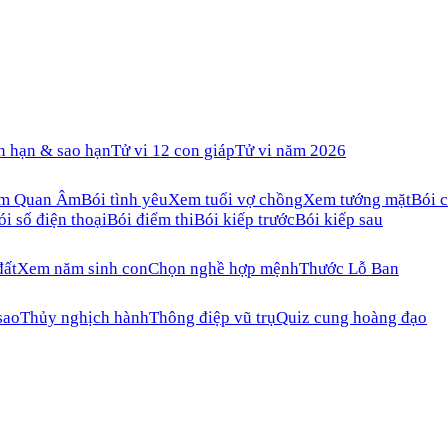
n hạn & sao hạn
Tử vi 12 con giáp
Tử vi năm 2026
ăm Quan Âm
Bói tình yêu
Xem tuổi vợ chồng
Xem tướng mặt
Bói c
ói số điện thoại
Bói điểm thi
Bói kiếp trước
Bói kiếp sau
đất
Xem năm sinh con
Chọn nghề hợp mệnh
Thước Lỗ Ban
sao
Thủy nghịch hành
Thông điệp vũ trụ
Quiz cung hoàng đạo