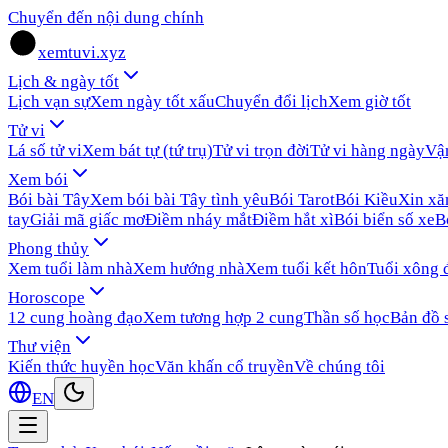
Chuyển đến nội dung chính
xemtuvi.xyz
Lịch & ngày tốt
Lịch vạn sự
Xem ngày tốt xấu
Chuyển đổi lịch
Xem giờ tốt
Tử vi
Lá số tử vi
Xem bát tự (tứ trụ)
Tử vi trọn đời
Tử vi hàng ngày
Vậ
Xem bói
Bói bài Tây
Xem bói bài Tây tình yêu
Bói Tarot
Bói Kiều
Xin x
tay
Giải mã giấc mơ
Điềm nháy mắt
Điềm hắt xì
Bói biển số xe
B
Phong thủy
Xem tuổi làm nhà
Xem hướng nhà
Xem tuổi kết hôn
Tuổi xông 
Horoscope
12 cung hoàng đạo
Xem tương hợp 2 cung
Thần số học
Bản đồ 
Thư viện
Kiến thức huyền học
Văn khấn cổ truyền
Về chúng tôi
EN