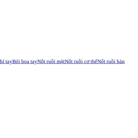
hỉ tay
Bói hoa tay
Nốt ruồi mặt
Nốt ruồi cơ thể
Nốt ruồi bàn