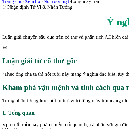
Trang chủ
›
Xem bói
›
Nốt ruồi mặt
›
Lông mày trái
✨
Nhận định Tử Vi & Nhân Tướng
Ý ng
Luận giải chuyên sâu dựa trên cổ thư và phân tích A.I hiện đại
📜
Luận giải từ cổ thư gốc
"
Theo ông cha ta thì nốt ruồi này mang ý nghĩa đặc biệt, tùy 
Khám phá vận mệnh và tính cách qua nố
Trong nhân tướng học, nốt ruồi ở vị trí lông mày trái mang nhi
1. Tổng quan
Vị trí nốt ruồi này phản chiếu mối quan hệ cá nhân với gia đì