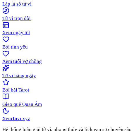
Lập lá số tử vi
Tử vi trọn đời
Xem ngày tốt
Bói tình yêu
Xem tuổi vợ chồng
Tử vi hàng ngày
Bói bài Tarot
Gieo quẻ Quan Âm
XemTuvi
.xyz
Hệ thống luận giải tử vi, phong thủy và lịch vạn sự chuyên sâ