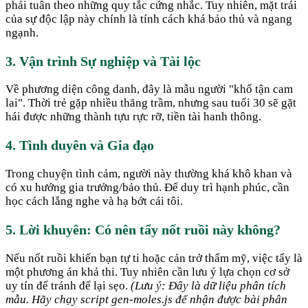
phải tuân theo những quy tắc cứng nhắc. Tuy nhiên, mặt trái
của sự độc lập này chính là tính cách khá bảo thủ và ngang
ngạnh.
3. Vận trình Sự nghiệp và Tài lộc
Về phương diện công danh, đây là mẫu người "khổ tận cam
lai". Thời trẻ gặp nhiều thăng trầm, nhưng sau tuổi 30 sẽ gặt
hái được những thành tựu rực rỡ, tiền tài hanh thông.
4. Tình duyên và Gia đạo
Trong chuyện tình cảm, người này thường khá khô khan và
có xu hướng gia trưởng/bảo thủ. Để duy trì hạnh phúc, cần
học cách lắng nghe và hạ bớt cái tôi.
5. Lời khuyên: Có nên tẩy nốt ruồi này không?
Nếu nốt ruồi khiến bạn tự ti hoặc cản trở thẩm mỹ, việc tẩy là
một phương án khả thi. Tuy nhiên cần lưu ý lựa chọn cơ sở
uy tín để tránh để lại sẹo.
(Lưu ý: Đây là dữ liệu phân tích
mẫu. Hãy chạy script gen-moles.js để nhận được bài phân