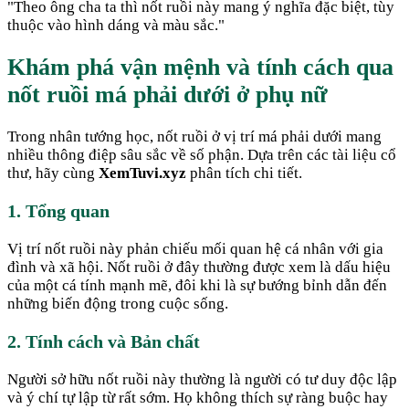
"
Theo ông cha ta thì nốt ruồi này mang ý nghĩa đặc biệt, tùy
thuộc vào hình dáng và màu sắc.
"
Khám phá vận mệnh và tính cách qua
nốt ruồi má phải dưới ở phụ nữ
Trong nhân tướng học, nốt ruồi ở vị trí má phải dưới mang
nhiều thông điệp sâu sắc về số phận. Dựa trên các tài liệu cổ
thư, hãy cùng
XemTuvi.xyz
phân tích chi tiết.
1. Tổng quan
Vị trí nốt ruồi này phản chiếu mối quan hệ cá nhân với gia
đình và xã hội. Nốt ruồi ở đây thường được xem là dấu hiệu
của một cá tính mạnh mẽ, đôi khi là sự bướng bỉnh dẫn đến
những biến động trong cuộc sống.
2. Tính cách và Bản chất
Người sở hữu nốt ruồi này thường là người có tư duy độc lập
và ý chí tự lập từ rất sớm. Họ không thích sự ràng buộc hay