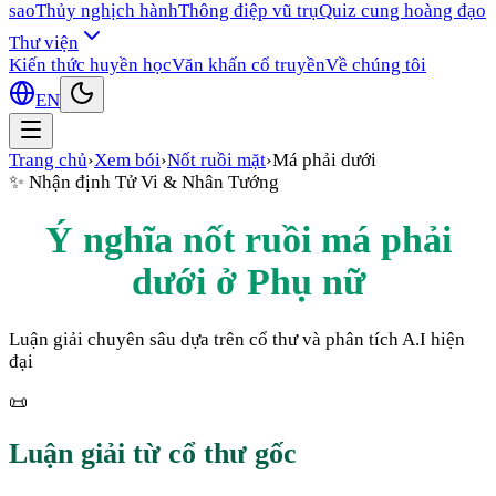
sao
Thủy nghịch hành
Thông điệp vũ trụ
Quiz cung hoàng đạo
Thư viện
Kiến thức huyền học
Văn khấn cổ truyền
Về chúng tôi
EN
Trang chủ
›
Xem bói
›
Nốt ruồi mặt
›
Má phải dưới
✨
Nhận định Tử Vi & Nhân Tướng
Ý nghĩa nốt ruồi
má phải
dưới
ở
Phụ nữ
Luận giải chuyên sâu dựa trên cổ thư và phân tích A.I hiện
đại
📜
Luận giải từ cổ thư gốc