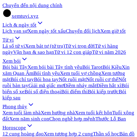
Chuyển đến nội dung chính
xemtuvi.xyz
Lịch & ngày tốt
Lịch vạn sự
Xem ngày tốt xấu
Chuyển đổi lịch
Xem giờ tốt
Tử vi
Lá số tử vi
Xem bát tự (tứ trụ)
Tử vi trọn đời
Tử vi hàng
ngày
Vận hạn & sao hạn
Tử vi 12 con giáp
Tử vi năm 2026
Xem bói
Bói bài Tây
Xem bói bài Tây tình yêu
Bói Tarot
Bói Kiều
Xin
xăm Quan Âm
Bói tình yêu
Xem tuổi vợ chồng
Xem tướng
mặt
Bói chỉ tay
Bói hoa tay
Nốt ruồi mặt
Nốt ruồi cơ thể
Nốt
ruồi bàn tay
Giải mã giấc mơ
Điềm nháy mắt
Điềm hắt xì
Bói
biển số xe
Bói số điện thoại
Bói điểm thi
Bói kiếp trước
Bói
kiếp sau
Phong thủy
Xem tuổi làm nhà
Xem hướng nhà
Xem tuổi kết hôn
Tuổi xông
đất
Xem năm sinh con
Chọn nghề hợp mệnh
Thước Lỗ Ban
Horoscope
12 cung hoàng đạo
Xem tương hợp 2 cung
Thần số học
Bản đồ