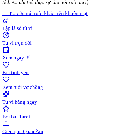
tích A.I chi tiết thực sự cho nốt ruồi này)
← Tra cứu nốt ruồi khác trên khuôn mặt
Lập lá số tử vi
Tử vi trọn đời
Xem ngày tốt
Bói tình yêu
Xem tuổi vợ chồng
Tử vi hàng ngày
Bói bài Tarot
Gieo quẻ Quan Âm