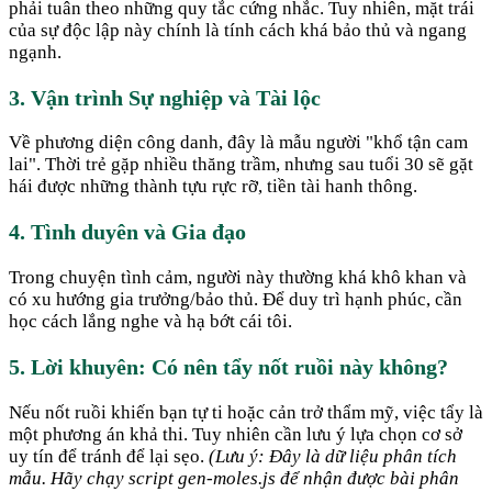
phải tuân theo những quy tắc cứng nhắc. Tuy nhiên, mặt trái
của sự độc lập này chính là tính cách khá bảo thủ và ngang
ngạnh.
3. Vận trình Sự nghiệp và Tài lộc
Về phương diện công danh, đây là mẫu người "khổ tận cam
lai". Thời trẻ gặp nhiều thăng trầm, nhưng sau tuổi 30 sẽ gặt
hái được những thành tựu rực rỡ, tiền tài hanh thông.
4. Tình duyên và Gia đạo
Trong chuyện tình cảm, người này thường khá khô khan và
có xu hướng gia trưởng/bảo thủ. Để duy trì hạnh phúc, cần
học cách lắng nghe và hạ bớt cái tôi.
5. Lời khuyên: Có nên tẩy nốt ruồi này không?
Nếu nốt ruồi khiến bạn tự ti hoặc cản trở thẩm mỹ, việc tẩy là
một phương án khả thi. Tuy nhiên cần lưu ý lựa chọn cơ sở
uy tín để tránh để lại sẹo.
(Lưu ý: Đây là dữ liệu phân tích
mẫu. Hãy chạy script gen-moles.js để nhận được bài phân