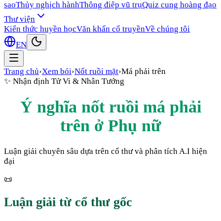
sao
Thủy nghịch hành
Thông điệp vũ trụ
Quiz cung hoàng đạo
Thư viện
Kiến thức huyền học
Văn khấn cổ truyền
Về chúng tôi
EN
Trang chủ
›
Xem bói
›
Nốt ruồi mặt
›
Má phải trên
✨
Nhận định Tử Vi & Nhân Tướng
Ý nghĩa nốt ruồi
má phải
trên
ở
Phụ nữ
Luận giải chuyên sâu dựa trên cổ thư và phân tích A.I hiện
đại
📜
Luận giải từ cổ thư gốc