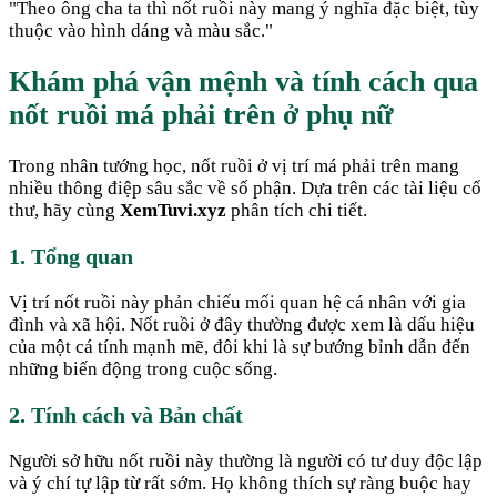
"
Theo ông cha ta thì nốt ruồi này mang ý nghĩa đặc biệt, tùy
thuộc vào hình dáng và màu sắc.
"
Khám phá vận mệnh và tính cách qua
nốt ruồi má phải trên ở phụ nữ
Trong nhân tướng học, nốt ruồi ở vị trí má phải trên mang
nhiều thông điệp sâu sắc về số phận. Dựa trên các tài liệu cổ
thư, hãy cùng
XemTuvi.xyz
phân tích chi tiết.
1. Tổng quan
Vị trí nốt ruồi này phản chiếu mối quan hệ cá nhân với gia
đình và xã hội. Nốt ruồi ở đây thường được xem là dấu hiệu
của một cá tính mạnh mẽ, đôi khi là sự bướng bỉnh dẫn đến
những biến động trong cuộc sống.
2. Tính cách và Bản chất
Người sở hữu nốt ruồi này thường là người có tư duy độc lập
và ý chí tự lập từ rất sớm. Họ không thích sự ràng buộc hay