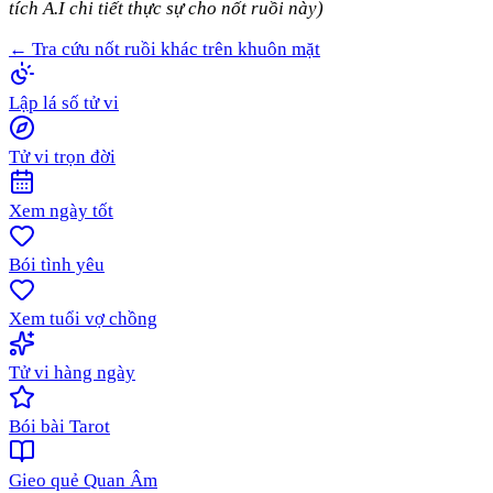
tích A.I chi tiết thực sự cho nốt ruồi này)
← Tra cứu nốt ruồi khác trên khuôn mặt
Lập lá số tử vi
Tử vi trọn đời
Xem ngày tốt
Bói tình yêu
Xem tuổi vợ chồng
Tử vi hàng ngày
Bói bài Tarot
Gieo quẻ Quan Âm