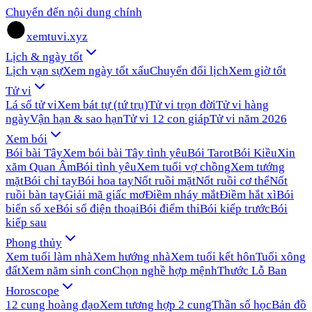
Chuyển đến nội dung chính
xemtuvi.xyz
Lịch & ngày tốt
Lịch vạn sự
Xem ngày tốt xấu
Chuyển đổi lịch
Xem giờ tốt
Tử vi
Lá số tử vi
Xem bát tự (tứ trụ)
Tử vi trọn đời
Tử vi hàng
ngày
Vận hạn & sao hạn
Tử vi 12 con giáp
Tử vi năm 2026
Xem bói
Bói bài Tây
Xem bói bài Tây tình yêu
Bói Tarot
Bói Kiều
Xin
xăm Quan Âm
Bói tình yêu
Xem tuổi vợ chồng
Xem tướng
mặt
Bói chỉ tay
Bói hoa tay
Nốt ruồi mặt
Nốt ruồi cơ thể
Nốt
ruồi bàn tay
Giải mã giấc mơ
Điềm nháy mắt
Điềm hắt xì
Bói
biển số xe
Bói số điện thoại
Bói điểm thi
Bói kiếp trước
Bói
kiếp sau
Phong thủy
Xem tuổi làm nhà
Xem hướng nhà
Xem tuổi kết hôn
Tuổi xông
đất
Xem năm sinh con
Chọn nghề hợp mệnh
Thước Lỗ Ban
Horoscope
12 cung hoàng đạo
Xem tương hợp 2 cung
Thần số học
Bản đồ