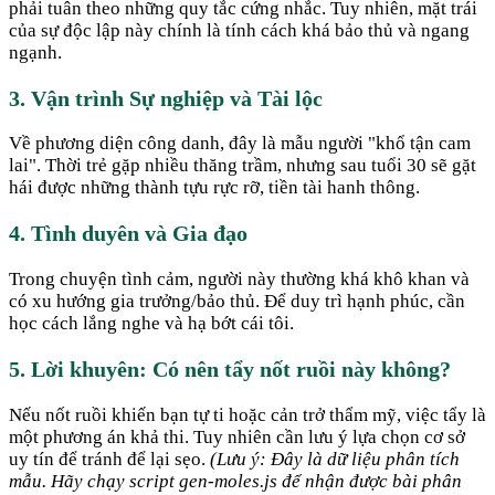
phải tuân theo những quy tắc cứng nhắc. Tuy nhiên, mặt trái
của sự độc lập này chính là tính cách khá bảo thủ và ngang
ngạnh.
3. Vận trình Sự nghiệp và Tài lộc
Về phương diện công danh, đây là mẫu người "khổ tận cam
lai". Thời trẻ gặp nhiều thăng trầm, nhưng sau tuổi 30 sẽ gặt
hái được những thành tựu rực rỡ, tiền tài hanh thông.
4. Tình duyên và Gia đạo
Trong chuyện tình cảm, người này thường khá khô khan và
có xu hướng gia trưởng/bảo thủ. Để duy trì hạnh phúc, cần
học cách lắng nghe và hạ bớt cái tôi.
5. Lời khuyên: Có nên tẩy nốt ruồi này không?
Nếu nốt ruồi khiến bạn tự ti hoặc cản trở thẩm mỹ, việc tẩy là
một phương án khả thi. Tuy nhiên cần lưu ý lựa chọn cơ sở
uy tín để tránh để lại sẹo.
(Lưu ý: Đây là dữ liệu phân tích
mẫu. Hãy chạy script gen-moles.js để nhận được bài phân