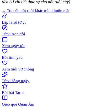
tích A.I chi tiết thực sự cho nốt ruồi này)
← Tra cứu nốt ruồi khác trên khuôn mặt
Lập lá số tử vi
Tử vi trọn đời
Xem ngày tốt
Bói tình yêu
Xem tuổi vợ chồng
Tử vi hàng ngày
Bói bài Tarot
Gieo quẻ Quan Âm