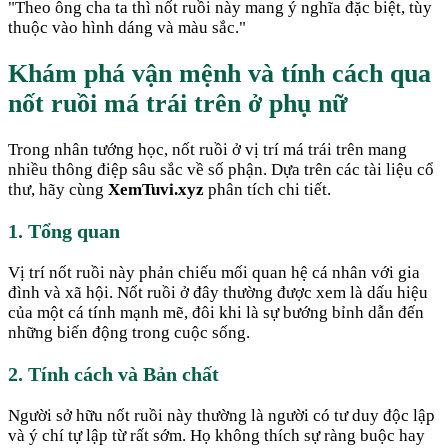
"
Theo ông cha ta thì nốt ruồi này mang ý nghĩa đặc biệt, tùy
thuộc vào hình dáng và màu sắc.
"
Khám phá vận mệnh và tính cách qua
nốt ruồi má trái trên ở phụ nữ
Trong nhân tướng học, nốt ruồi ở vị trí má trái trên mang
nhiều thông điệp sâu sắc về số phận. Dựa trên các tài liệu cổ
thư, hãy cùng
XemTuvi.xyz
phân tích chi tiết.
1. Tổng quan
Vị trí nốt ruồi này phản chiếu mối quan hệ cá nhân với gia
đình và xã hội. Nốt ruồi ở đây thường được xem là dấu hiệu
của một cá tính mạnh mẽ, đôi khi là sự bướng bỉnh dẫn đến
những biến động trong cuộc sống.
2. Tính cách và Bản chất
Người sở hữu nốt ruồi này thường là người có tư duy độc lập
và ý chí tự lập từ rất sớm. Họ không thích sự ràng buộc hay