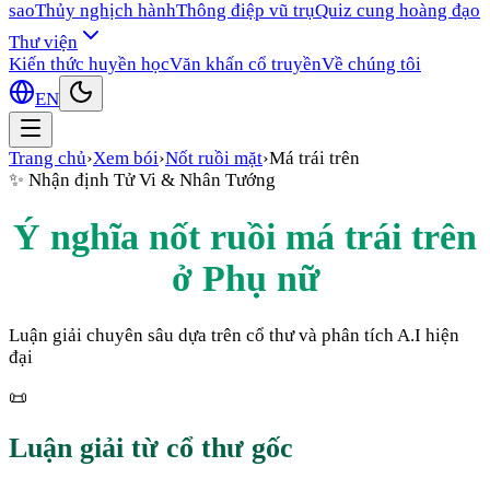
sao
Thủy nghịch hành
Thông điệp vũ trụ
Quiz cung hoàng đạo
Thư viện
Kiến thức huyền học
Văn khấn cổ truyền
Về chúng tôi
EN
Trang chủ
›
Xem bói
›
Nốt ruồi mặt
›
Má trái trên
✨
Nhận định Tử Vi & Nhân Tướng
Ý nghĩa nốt ruồi
má trái trên
ở
Phụ nữ
Luận giải chuyên sâu dựa trên cổ thư và phân tích A.I hiện
đại
📜
Luận giải từ cổ thư gốc