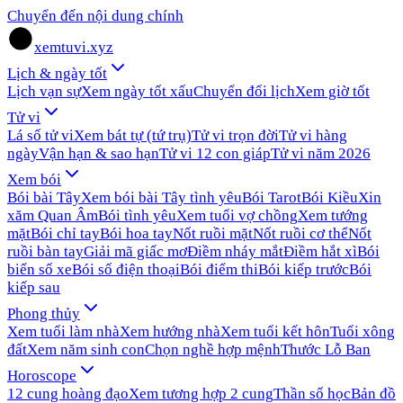
Chuyển đến nội dung chính
xemtuvi.xyz
Lịch & ngày tốt
Lịch vạn sự
Xem ngày tốt xấu
Chuyển đổi lịch
Xem giờ tốt
Tử vi
Lá số tử vi
Xem bát tự (tứ trụ)
Tử vi trọn đời
Tử vi hàng
ngày
Vận hạn & sao hạn
Tử vi 12 con giáp
Tử vi năm 2026
Xem bói
Bói bài Tây
Xem bói bài Tây tình yêu
Bói Tarot
Bói Kiều
Xin
xăm Quan Âm
Bói tình yêu
Xem tuổi vợ chồng
Xem tướng
mặt
Bói chỉ tay
Bói hoa tay
Nốt ruồi mặt
Nốt ruồi cơ thể
Nốt
ruồi bàn tay
Giải mã giấc mơ
Điềm nháy mắt
Điềm hắt xì
Bói
biển số xe
Bói số điện thoại
Bói điểm thi
Bói kiếp trước
Bói
kiếp sau
Phong thủy
Xem tuổi làm nhà
Xem hướng nhà
Xem tuổi kết hôn
Tuổi xông
đất
Xem năm sinh con
Chọn nghề hợp mệnh
Thước Lỗ Ban
Horoscope
12 cung hoàng đạo
Xem tương hợp 2 cung
Thần số học
Bản đồ