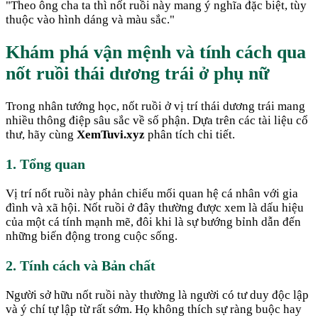
"
Theo ông cha ta thì nốt ruồi này mang ý nghĩa đặc biệt, tùy
thuộc vào hình dáng và màu sắc.
"
Khám phá vận mệnh và tính cách qua
nốt ruồi thái dương trái ở phụ nữ
Trong nhân tướng học, nốt ruồi ở vị trí thái dương trái mang
nhiều thông điệp sâu sắc về số phận. Dựa trên các tài liệu cổ
thư, hãy cùng
XemTuvi.xyz
phân tích chi tiết.
1. Tổng quan
Vị trí nốt ruồi này phản chiếu mối quan hệ cá nhân với gia
đình và xã hội. Nốt ruồi ở đây thường được xem là dấu hiệu
của một cá tính mạnh mẽ, đôi khi là sự bướng bỉnh dẫn đến
những biến động trong cuộc sống.
2. Tính cách và Bản chất
Người sở hữu nốt ruồi này thường là người có tư duy độc lập
và ý chí tự lập từ rất sớm. Họ không thích sự ràng buộc hay