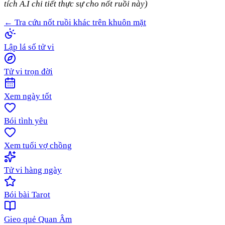
tích A.I chi tiết thực sự cho nốt ruồi này)
← Tra cứu nốt ruồi khác trên khuôn mặt
Lập lá số tử vi
Tử vi trọn đời
Xem ngày tốt
Bói tình yêu
Xem tuổi vợ chồng
Tử vi hàng ngày
Bói bài Tarot
Gieo quẻ Quan Âm