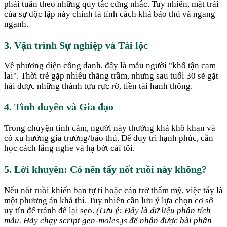
phải tuân theo những quy tắc cứng nhắc. Tuy nhiên, mặt trái
của sự độc lập này chính là tính cách khá bảo thủ và ngang
ngạnh.
3. Vận trình Sự nghiệp và Tài lộc
Về phương diện công danh, đây là mẫu người "khổ tận cam
lai". Thời trẻ gặp nhiều thăng trầm, nhưng sau tuổi 30 sẽ gặt
hái được những thành tựu rực rỡ, tiền tài hanh thông.
4. Tình duyên và Gia đạo
Trong chuyện tình cảm, người này thường khá khô khan và
có xu hướng gia trưởng/bảo thủ. Để duy trì hạnh phúc, cần
học cách lắng nghe và hạ bớt cái tôi.
5. Lời khuyên: Có nên tẩy nốt ruồi này không?
Nếu nốt ruồi khiến bạn tự ti hoặc cản trở thẩm mỹ, việc tẩy là
một phương án khả thi. Tuy nhiên cần lưu ý lựa chọn cơ sở
uy tín để tránh để lại sẹo.
(Lưu ý: Đây là dữ liệu phân tích
mẫu. Hãy chạy script gen-moles.js để nhận được bài phân