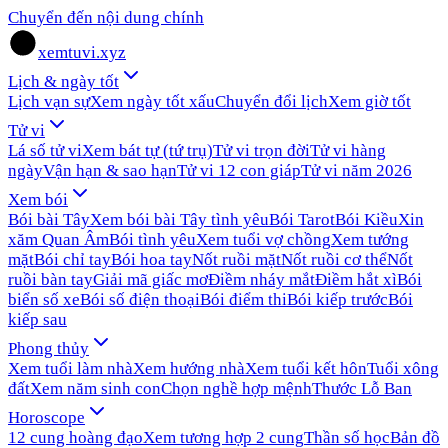
Chuyển đến nội dung chính
xemtuvi.xyz
Lịch & ngày tốt
Lịch vạn sự
Xem ngày tốt xấu
Chuyển đổi lịch
Xem giờ tốt
Tử vi
Lá số tử vi
Xem bát tự (tứ trụ)
Tử vi trọn đời
Tử vi hàng
ngày
Vận hạn & sao hạn
Tử vi 12 con giáp
Tử vi năm 2026
Xem bói
Bói bài Tây
Xem bói bài Tây tình yêu
Bói Tarot
Bói Kiều
Xin
xăm Quan Âm
Bói tình yêu
Xem tuổi vợ chồng
Xem tướng
mặt
Bói chỉ tay
Bói hoa tay
Nốt ruồi mặt
Nốt ruồi cơ thể
Nốt
ruồi bàn tay
Giải mã giấc mơ
Điềm nháy mắt
Điềm hắt xì
Bói
biển số xe
Bói số điện thoại
Bói điểm thi
Bói kiếp trước
Bói
kiếp sau
Phong thủy
Xem tuổi làm nhà
Xem hướng nhà
Xem tuổi kết hôn
Tuổi xông
đất
Xem năm sinh con
Chọn nghề hợp mệnh
Thước Lỗ Ban
Horoscope
12 cung hoàng đạo
Xem tương hợp 2 cung
Thần số học
Bản đồ