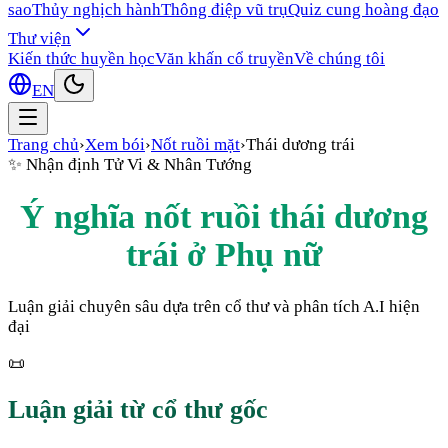
sao
Thủy nghịch hành
Thông điệp vũ trụ
Quiz cung hoàng đạo
Thư viện
Kiến thức huyền học
Văn khấn cổ truyền
Về chúng tôi
EN
Trang chủ
›
Xem bói
›
Nốt ruồi mặt
›
Thái dương trái
✨
Nhận định Tử Vi & Nhân Tướng
Ý nghĩa nốt ruồi
thái dương
trái
ở
Phụ nữ
Luận giải chuyên sâu dựa trên cổ thư và phân tích A.I hiện
đại
📜
Luận giải từ cổ thư gốc