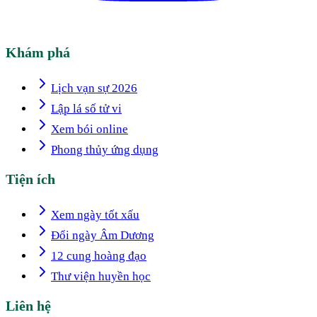
Khám phá
Lịch vạn sự 2026
Lập lá số tử vi
Xem bói online
Phong thủy ứng dụng
Tiện ích
Xem ngày tốt xấu
Đổi ngày Âm Dương
12 cung hoàng đạo
Thư viện huyền học
Liên hệ