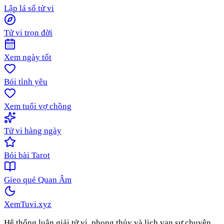
Lập lá số tử vi
Tử vi trọn đời
Xem ngày tốt
Bói tình yêu
Xem tuổi vợ chồng
Tử vi hàng ngày
Bói bài Tarot
Gieo quẻ Quan Âm
XemTuvi
.xyz
Hệ thống luận giải tử vi, phong thủy và lịch vạn sự chuyên