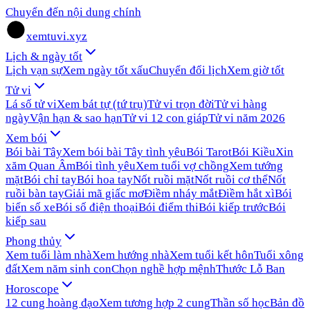
Chuyển đến nội dung chính
xemtuvi.xyz
Lịch & ngày tốt
Lịch vạn sự
Xem ngày tốt xấu
Chuyển đổi lịch
Xem giờ tốt
Tử vi
Lá số tử vi
Xem bát tự (tứ trụ)
Tử vi trọn đời
Tử vi hàng
ngày
Vận hạn & sao hạn
Tử vi 12 con giáp
Tử vi năm 2026
Xem bói
Bói bài Tây
Xem bói bài Tây tình yêu
Bói Tarot
Bói Kiều
Xin
xăm Quan Âm
Bói tình yêu
Xem tuổi vợ chồng
Xem tướng
mặt
Bói chỉ tay
Bói hoa tay
Nốt ruồi mặt
Nốt ruồi cơ thể
Nốt
ruồi bàn tay
Giải mã giấc mơ
Điềm nháy mắt
Điềm hắt xì
Bói
biển số xe
Bói số điện thoại
Bói điểm thi
Bói kiếp trước
Bói
kiếp sau
Phong thủy
Xem tuổi làm nhà
Xem hướng nhà
Xem tuổi kết hôn
Tuổi xông
đất
Xem năm sinh con
Chọn nghề hợp mệnh
Thước Lỗ Ban
Horoscope
12 cung hoàng đạo
Xem tương hợp 2 cung
Thần số học
Bản đồ