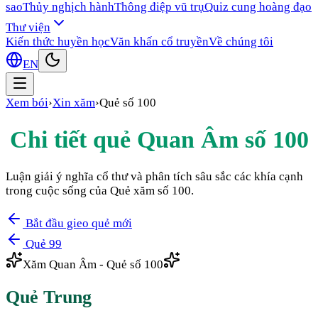
sao
Thủy nghịch hành
Thông điệp vũ trụ
Quiz cung hoàng đạo
Thư viện
Kiến thức huyền học
Văn khấn cổ truyền
Về chúng tôi
EN
Xem bói
›
Xin xăm
›
Quẻ số
100
Chi tiết quẻ Quan Âm số
100
Luận giải ý nghĩa cổ thư và phân tích sâu sắc các khía cạnh
trong cuộc sống của Quẻ xăm số
100
.
Bắt đầu gieo quẻ mới
Quẻ
99
Xăm Quan Âm - Quẻ số
100
Quẻ
Trung