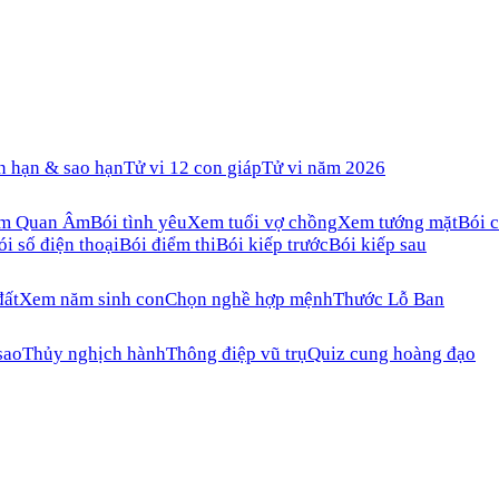
n hạn & sao hạn
Tử vi 12 con giáp
Tử vi năm 2026
ăm Quan Âm
Bói tình yêu
Xem tuổi vợ chồng
Xem tướng mặt
Bói c
ói số điện thoại
Bói điểm thi
Bói kiếp trước
Bói kiếp sau
đất
Xem năm sinh con
Chọn nghề hợp mệnh
Thước Lỗ Ban
sao
Thủy nghịch hành
Thông điệp vũ trụ
Quiz cung hoàng đạo