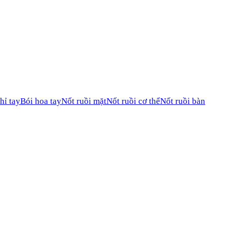
hỉ tay
Bói hoa tay
Nốt ruồi mặt
Nốt ruồi cơ thể
Nốt ruồi bàn