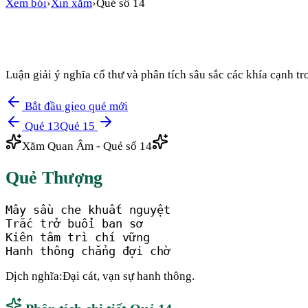
Xem bói
›
Xin xăm
›
Quẻ số
14
Luận giải ý nghĩa cổ thư và phân tích sâu sắc các khía cạnh 
Bắt đầu gieo quẻ mới
Quẻ
13
Quẻ
15
Xăm Quan Âm - Quẻ số
14
Quẻ
Thượng
Mây sầu che khuất nguyệt

Trắc trở buổi ban sơ

Kiên tâm trì chí vững

Hanh thông chẳng đợi chờ
Dịch nghĩa:
Đại cát, vạn sự hanh thông.