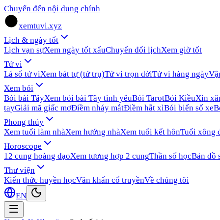
Chuyển đến nội dung chính
xemtuvi.xyz
Lịch & ngày tốt
Lịch vạn sự
Xem ngày tốt xấu
Chuyển đổi lịch
Xem giờ tốt
Tử vi
Lá số tử vi
Xem bát tự (tứ trụ)
Tử vi trọn đời
Tử vi hàng ngày
Vậ
Xem bói
Bói bài Tây
Xem bói bài Tây tình yêu
Bói Tarot
Bói Kiều
Xin x
tay
Giải mã giấc mơ
Điềm nháy mắt
Điềm hắt xì
Bói biển số xe
B
Phong thủy
Xem tuổi làm nhà
Xem hướng nhà
Xem tuổi kết hôn
Tuổi xông 
Horoscope
12 cung hoàng đạo
Xem tương hợp 2 cung
Thần số học
Bản đồ 
Thư viện
Kiến thức huyền học
Văn khấn cổ truyền
Về chúng tôi
EN