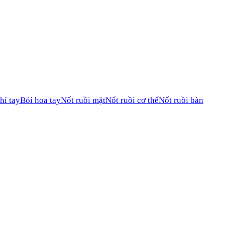
hỉ tay
Bói hoa tay
Nốt ruồi mặt
Nốt ruồi cơ thể
Nốt ruồi bàn