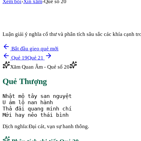
Xem bói
›
Xin xăm
›
Quẻ số
20
Luận giải ý nghĩa cổ thư và phân tích sâu sắc các khía cạnh 
Bắt đầu gieo quẻ mới
Quẻ
19
Quẻ
21
Xăm Quan Âm - Quẻ số
20
Quẻ
Thượng
Nhật mộ tây san nguyệt

U ám lộ nan hành

Thả đãi quang minh chí

Mới hay nẻo thái bình
Dịch nghĩa:
Đại cát, vạn sự hanh thông.