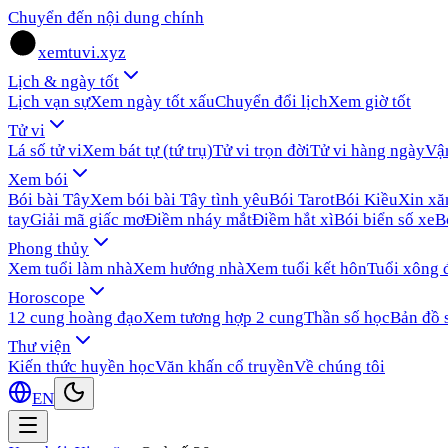
Chuyển đến nội dung chính
xemtuvi.xyz
Lịch & ngày tốt
Lịch vạn sự
Xem ngày tốt xấu
Chuyển đổi lịch
Xem giờ tốt
Tử vi
Lá số tử vi
Xem bát tự (tứ trụ)
Tử vi trọn đời
Tử vi hàng ngày
Vậ
Xem bói
Bói bài Tây
Xem bói bài Tây tình yêu
Bói Tarot
Bói Kiều
Xin x
tay
Giải mã giấc mơ
Điềm nháy mắt
Điềm hắt xì
Bói biển số xe
B
Phong thủy
Xem tuổi làm nhà
Xem hướng nhà
Xem tuổi kết hôn
Tuổi xông 
Horoscope
12 cung hoàng đạo
Xem tương hợp 2 cung
Thần số học
Bản đồ 
Thư viện
Kiến thức huyền học
Văn khấn cổ truyền
Về chúng tôi
EN