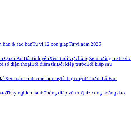
n hạn & sao hạn
Tử vi 12 con giáp
Tử vi năm 2026
ăm Quan Âm
Bói tình yêu
Xem tuổi vợ chồng
Xem tướng mặt
Bói c
ói số điện thoại
Bói điểm thi
Bói kiếp trước
Bói kiếp sau
đất
Xem năm sinh con
Chọn nghề hợp mệnh
Thước Lỗ Ban
sao
Thủy nghịch hành
Thông điệp vũ trụ
Quiz cung hoàng đạo