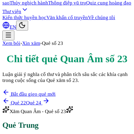
sao
Thủy nghịch hành
Thông điệp vũ trụ
Quiz cung hoàng đạo
Thư viện
Kiến thức huyền học
Văn khấn cổ truyền
Về chúng tôi
EN
Xem bói
›
Xin xăm
›
Quẻ số
23
Chi tiết quẻ Quan Âm số
23
Luận giải ý nghĩa cổ thư và phân tích sâu sắc các khía cạnh
trong cuộc sống của Quẻ xăm số
23
.
Bắt đầu gieo quẻ mới
Quẻ
22
Quẻ
24
Xăm Quan Âm - Quẻ số
23
Quẻ
Trung