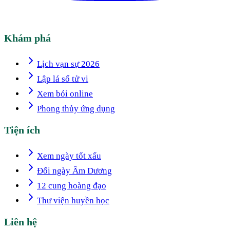
Khám phá
Lịch vạn sự 2026
Lập lá số tử vi
Xem bói online
Phong thủy ứng dụng
Tiện ích
Xem ngày tốt xấu
Đổi ngày Âm Dương
12 cung hoàng đạo
Thư viện huyền học
Liên hệ