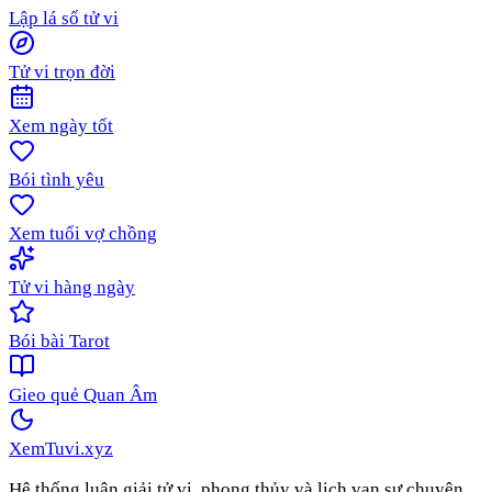
Lập lá số tử vi
Tử vi trọn đời
Xem ngày tốt
Bói tình yêu
Xem tuổi vợ chồng
Tử vi hàng ngày
Bói bài Tarot
Gieo quẻ Quan Âm
XemTuvi
.xyz
Hệ thống luận giải tử vi, phong thủy và lịch vạn sự chuyên