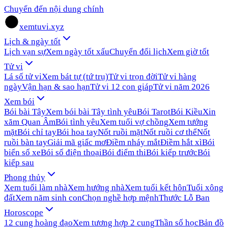
Chuyển đến nội dung chính
xemtuvi.xyz
Lịch & ngày tốt
Lịch vạn sự
Xem ngày tốt xấu
Chuyển đổi lịch
Xem giờ tốt
Tử vi
Lá số tử vi
Xem bát tự (tứ trụ)
Tử vi trọn đời
Tử vi hàng
ngày
Vận hạn & sao hạn
Tử vi 12 con giáp
Tử vi năm 2026
Xem bói
Bói bài Tây
Xem bói bài Tây tình yêu
Bói Tarot
Bói Kiều
Xin
xăm Quan Âm
Bói tình yêu
Xem tuổi vợ chồng
Xem tướng
mặt
Bói chỉ tay
Bói hoa tay
Nốt ruồi mặt
Nốt ruồi cơ thể
Nốt
ruồi bàn tay
Giải mã giấc mơ
Điềm nháy mắt
Điềm hắt xì
Bói
biển số xe
Bói số điện thoại
Bói điểm thi
Bói kiếp trước
Bói
kiếp sau
Phong thủy
Xem tuổi làm nhà
Xem hướng nhà
Xem tuổi kết hôn
Tuổi xông
đất
Xem năm sinh con
Chọn nghề hợp mệnh
Thước Lỗ Ban
Horoscope
12 cung hoàng đạo
Xem tương hợp 2 cung
Thần số học
Bản đồ