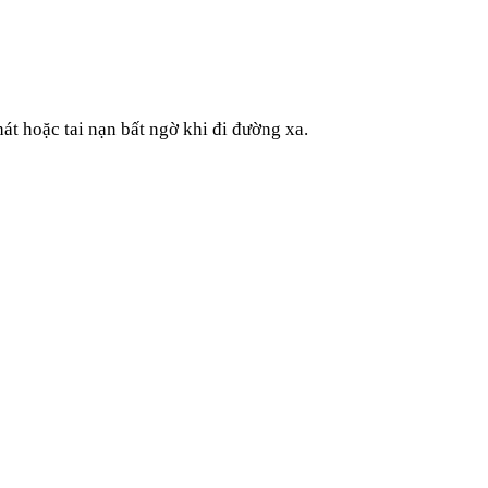
át hoặc tai nạn bất ngờ khi đi đường xa.