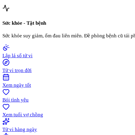
Sức khỏe - Tật bệnh
Sức khỏe suy giảm, ốm đau liên miên. Đề phòng bệnh cũ tái ph
Lập lá số tử vi
Tử vi trọn đời
Xem ngày tốt
Bói tình yêu
Xem tuổi vợ chồng
Tử vi hàng ngày