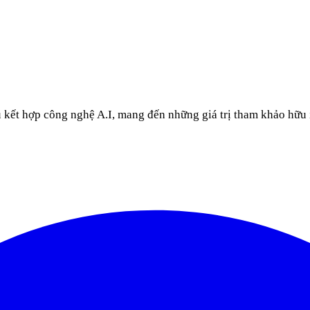
u kết hợp công nghệ A.I, mang đến những giá trị tham khảo hữu 