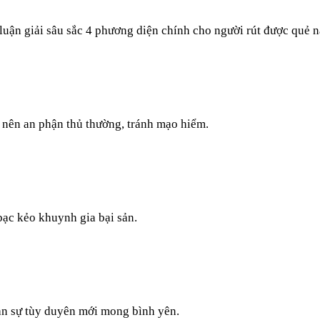
luận giải sâu sắc 4 phương diện chính cho người rút được quẻ n
 nên an phận thủ thường, tránh mạo hiểm.
 bạc kẻo khuynh gia bại sản.
ạn sự tùy duyên mới mong bình yên.