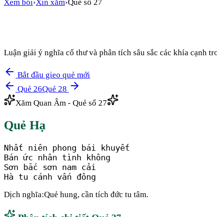
Xem bói
›
Xin xăm
›
Quẻ số
27
Luận giải ý nghĩa cổ thư và phân tích sâu sắc các khía cạnh 
Bắt đầu gieo quẻ mới
Quẻ
26
Quẻ
28
Xăm Quan Âm - Quẻ số
27
Quẻ
Hạ
Nhất niên phong bái khuyết

Bán ức nhân tình không

Sơn bắc sơn nam cải

Hà tu cánh vấn đông
Dịch nghĩa:
Quẻ hung, cần tích đức tu tâm.