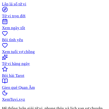
Lập lá số tử vi
Tử vi trọn đời
Xem ngày tốt
Bói tình yêu
Xem tuổi vợ chồng
Tử vi hàng ngày
Bói bài Tarot
Gieo quẻ Quan Âm
XemTuvi
.xyz
Hệ thống luận giải tử vi, phong thủy và lịch vạn sự chuyên