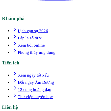
Khám phá
Lịch vạn sự 2026
Lập lá số tử vi
Xem bói online
Phong thủy ứng dụng
Tiện ích
Xem ngày tốt xấu
Đổi ngày Âm Dương
12 cung hoàng đạo
Thư viện huyền học
Liên hệ