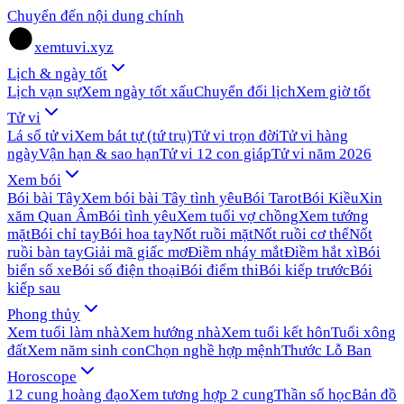
Chuyển đến nội dung chính
xemtuvi.xyz
Lịch & ngày tốt
Lịch vạn sự
Xem ngày tốt xấu
Chuyển đổi lịch
Xem giờ tốt
Tử vi
Lá số tử vi
Xem bát tự (tứ trụ)
Tử vi trọn đời
Tử vi hàng
ngày
Vận hạn & sao hạn
Tử vi 12 con giáp
Tử vi năm 2026
Xem bói
Bói bài Tây
Xem bói bài Tây tình yêu
Bói Tarot
Bói Kiều
Xin
xăm Quan Âm
Bói tình yêu
Xem tuổi vợ chồng
Xem tướng
mặt
Bói chỉ tay
Bói hoa tay
Nốt ruồi mặt
Nốt ruồi cơ thể
Nốt
ruồi bàn tay
Giải mã giấc mơ
Điềm nháy mắt
Điềm hắt xì
Bói
biển số xe
Bói số điện thoại
Bói điểm thi
Bói kiếp trước
Bói
kiếp sau
Phong thủy
Xem tuổi làm nhà
Xem hướng nhà
Xem tuổi kết hôn
Tuổi xông
đất
Xem năm sinh con
Chọn nghề hợp mệnh
Thước Lỗ Ban
Horoscope
12 cung hoàng đạo
Xem tương hợp 2 cung
Thần số học
Bản đồ