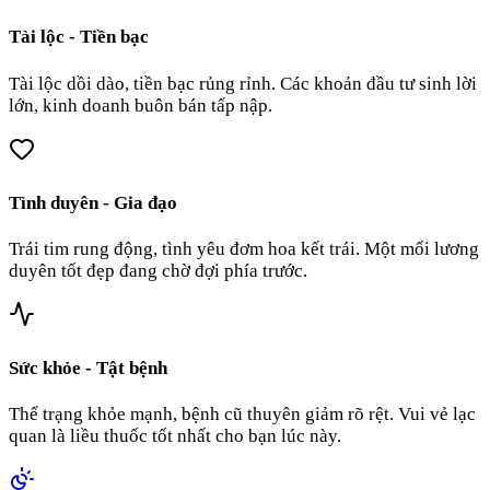
Tài lộc - Tiền bạc
Tài lộc dồi dào, tiền bạc rủng rỉnh. Các khoản đầu tư sinh lời
lớn, kinh doanh buôn bán tấp nập.
Tình duyên - Gia đạo
Trái tim rung động, tình yêu đơm hoa kết trái. Một mối lương
duyên tốt đẹp đang chờ đợi phía trước.
Sức khỏe - Tật bệnh
Thể trạng khỏe mạnh, bệnh cũ thuyên giảm rõ rệt. Vui vẻ lạc
quan là liều thuốc tốt nhất cho bạn lúc này.