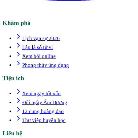
Khám phá
Lịch vạn sự 2026
Lập lá số tử vi
Xem bói online
Phong thủy ứng dụng
Tiện ích
Xem ngày tốt xấu
Đổi ngày Âm Dương
12 cung hoàng đạo
Thư viện huyền học
Liên hệ