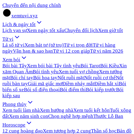
Chuyển đến nội dung chính
xemtuvi.xyz
Lịch & ngày tốt
Lịch vạn sự
Xem ngày tốt xấu
Chuyển đổi lịch
Xem giờ tốt
Tử vi
Lá số tử vi
Xem bát tự (tứ trụ)
Tử vi trọn đời
Tử vi hàng
ngày
Vận hạn & sao hạn
Tử vi 12 con giáp
Tử vi năm 2026
Xem bói
Bói bài Tây
Xem bói bài Tây tình yêu
Bói Tarot
Bói Kiều
Xin
xăm Quan Âm
Bói tình yêu
Xem tuổi vợ chồng
Xem tướng
mặt
Bói chỉ tay
Bói hoa tay
Nốt ruồi mặt
Nốt ruồi cơ thể
Nốt
ruồi bàn tay
Giải mã giấc mơ
Điềm nháy mắt
Điềm hắt xì
Bói
biển số xe
Bói số điện thoại
Bói điểm thi
Bói kiếp trước
Bói
kiếp sau
Phong thủy
Xem tuổi làm nhà
Xem hướng nhà
Xem tuổi kết hôn
Tuổi xông
đất
Xem năm sinh con
Chọn nghề hợp mệnh
Thước Lỗ Ban
Horoscope
12 cung hoàng đạo
Xem tương hợp 2 cung
Thần số học
Bản đồ