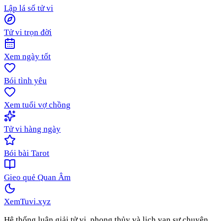
Lập lá số tử vi
Tử vi trọn đời
Xem ngày tốt
Bói tình yêu
Xem tuổi vợ chồng
Tử vi hàng ngày
Bói bài Tarot
Gieo quẻ Quan Âm
XemTuvi
.xyz
Hệ thống luận giải tử vi, phong thủy và lịch vạn sự chuyên