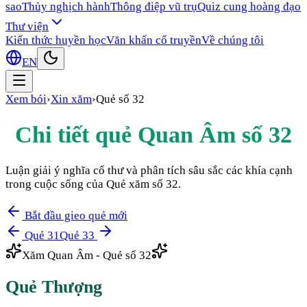
sao
Thủy nghịch hành
Thông điệp vũ trụ
Quiz cung hoàng đạo
Thư viện
Kiến thức huyền học
Văn khấn cổ truyền
Về chúng tôi
EN
Xem bói
›
Xin xăm
›
Quẻ số
32
Chi tiết quẻ Quan Âm số
32
Luận giải ý nghĩa cổ thư và phân tích sâu sắc các khía cạnh
trong cuộc sống của Quẻ xăm số
32
.
Bắt đầu gieo quẻ mới
Quẻ
31
Quẻ
33
Xăm Quan Âm - Quẻ số
32
Quẻ
Thượng