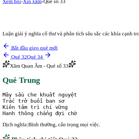
Xem bói
›
Xin xăm
›
Quẻ số
33
Luận giải ý nghĩa cổ thư và phân tích sâu sắc các khía cạnh 
Bắt đầu gieo quẻ mới
Quẻ
32
Quẻ
34
Xăm Quan Âm - Quẻ số
33
Quẻ
Trung
Mây sầu che khuất nguyệt

Trắc trở buổi ban sơ

Kiên tâm trì chí vững

Hanh thông chẳng đợi chờ
Dịch nghĩa:
Bình thường, cẩn trọng mọi việc.