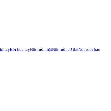
hỉ tay
Bói hoa tay
Nốt ruồi mặt
Nốt ruồi cơ thể
Nốt ruồi bàn