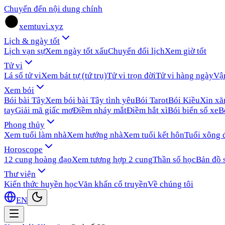
Chuyển đến nội dung chính
xemtuvi.xyz
Lịch & ngày tốt
Lịch vạn sự
Xem ngày tốt xấu
Chuyển đổi lịch
Xem giờ tốt
Tử vi
Lá số tử vi
Xem bát tự (tứ trụ)
Tử vi trọn đời
Tử vi hàng ngày
Vậ
Xem bói
Bói bài Tây
Xem bói bài Tây tình yêu
Bói Tarot
Bói Kiều
Xin x
tay
Giải mã giấc mơ
Điềm nháy mắt
Điềm hắt xì
Bói biển số xe
B
Phong thủy
Xem tuổi làm nhà
Xem hướng nhà
Xem tuổi kết hôn
Tuổi xông 
Horoscope
12 cung hoàng đạo
Xem tương hợp 2 cung
Thần số học
Bản đồ 
Thư viện
Kiến thức huyền học
Văn khấn cổ truyền
Về chúng tôi
EN