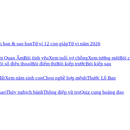
n hạn & sao hạn
Tử vi 12 con giáp
Tử vi năm 2026
ăm Quan Âm
Bói tình yêu
Xem tuổi vợ chồng
Xem tướng mặt
Bói c
ói số điện thoại
Bói điểm thi
Bói kiếp trước
Bói kiếp sau
đất
Xem năm sinh con
Chọn nghề hợp mệnh
Thước Lỗ Ban
sao
Thủy nghịch hành
Thông điệp vũ trụ
Quiz cung hoàng đạo