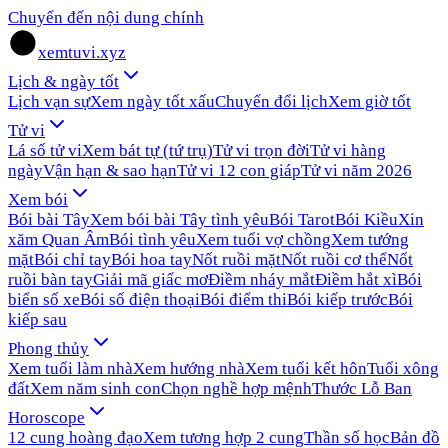
Chuyển đến nội dung chính
xemtuvi.xyz
Lịch & ngày tốt
Lịch vạn sự
Xem ngày tốt xấu
Chuyển đổi lịch
Xem giờ tốt
Tử vi
Lá số tử vi
Xem bát tự (tứ trụ)
Tử vi trọn đời
Tử vi hàng
ngày
Vận hạn & sao hạn
Tử vi 12 con giáp
Tử vi năm 2026
Xem bói
Bói bài Tây
Xem bói bài Tây tình yêu
Bói Tarot
Bói Kiều
Xin
xăm Quan Âm
Bói tình yêu
Xem tuổi vợ chồng
Xem tướng
mặt
Bói chỉ tay
Bói hoa tay
Nốt ruồi mặt
Nốt ruồi cơ thể
Nốt
ruồi bàn tay
Giải mã giấc mơ
Điềm nháy mắt
Điềm hắt xì
Bói
biển số xe
Bói số điện thoại
Bói điểm thi
Bói kiếp trước
Bói
kiếp sau
Phong thủy
Xem tuổi làm nhà
Xem hướng nhà
Xem tuổi kết hôn
Tuổi xông
đất
Xem năm sinh con
Chọn nghề hợp mệnh
Thước Lỗ Ban
Horoscope
12 cung hoàng đạo
Xem tương hợp 2 cung
Thần số học
Bản đồ