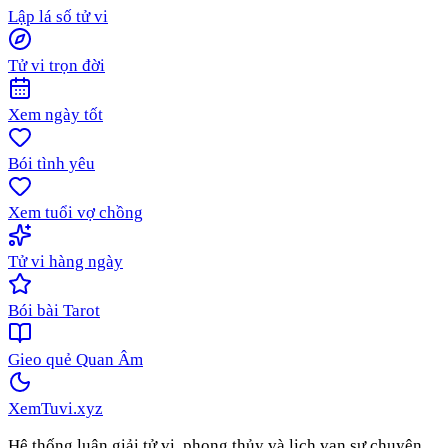
Lập lá số tử vi
Tử vi trọn đời
Xem ngày tốt
Bói tình yêu
Xem tuổi vợ chồng
Tử vi hàng ngày
Bói bài Tarot
Gieo quẻ Quan Âm
XemTuvi
.xyz
Hệ thống luận giải tử vi, phong thủy và lịch vạn sự chuyên