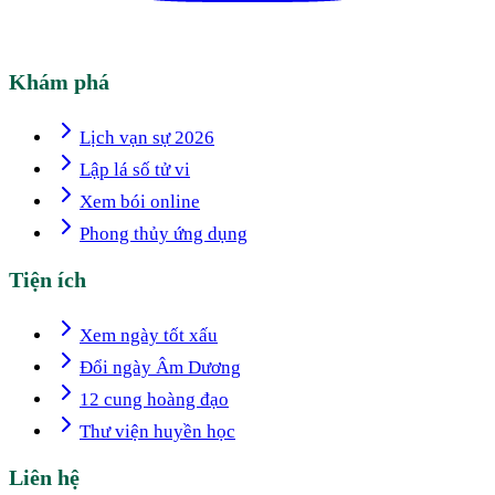
Khám phá
Lịch vạn sự 2026
Lập lá số tử vi
Xem bói online
Phong thủy ứng dụng
Tiện ích
Xem ngày tốt xấu
Đổi ngày Âm Dương
12 cung hoàng đạo
Thư viện huyền học
Liên hệ