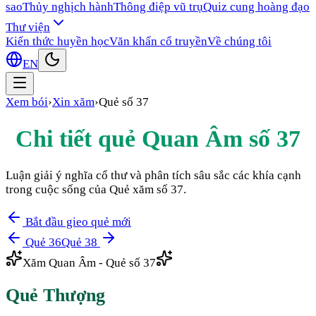
sao
Thủy nghịch hành
Thông điệp vũ trụ
Quiz cung hoàng đạo
Thư viện
Kiến thức huyền học
Văn khấn cổ truyền
Về chúng tôi
EN
Xem bói
›
Xin xăm
›
Quẻ số
37
Chi tiết quẻ Quan Âm số
37
Luận giải ý nghĩa cổ thư và phân tích sâu sắc các khía cạnh
trong cuộc sống của Quẻ xăm số
37
.
Bắt đầu gieo quẻ mới
Quẻ
36
Quẻ
38
Xăm Quan Âm - Quẻ số
37
Quẻ
Thượng