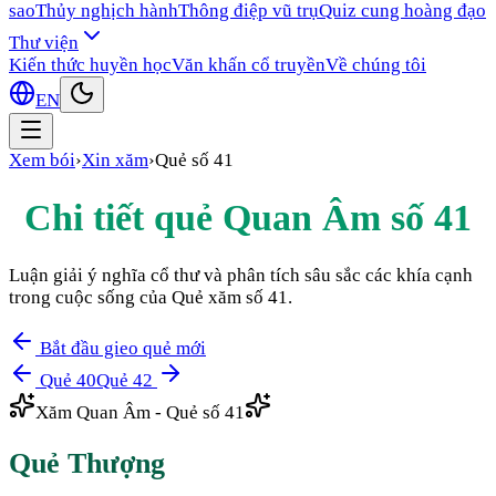
sao
Thủy nghịch hành
Thông điệp vũ trụ
Quiz cung hoàng đạo
Thư viện
Kiến thức huyền học
Văn khấn cổ truyền
Về chúng tôi
EN
Xem bói
›
Xin xăm
›
Quẻ số
41
Chi tiết quẻ Quan Âm số
41
Luận giải ý nghĩa cổ thư và phân tích sâu sắc các khía cạnh
trong cuộc sống của Quẻ xăm số
41
.
Bắt đầu gieo quẻ mới
Quẻ
40
Quẻ
42
Xăm Quan Âm - Quẻ số
41
Quẻ
Thượng