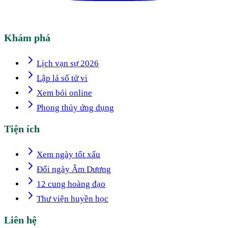
Khám phá
Lịch vạn sự 2026
Lập lá số tử vi
Xem bói online
Phong thủy ứng dụng
Tiện ích
Xem ngày tốt xấu
Đổi ngày Âm Dương
12 cung hoàng đạo
Thư viện huyền học
Liên hệ