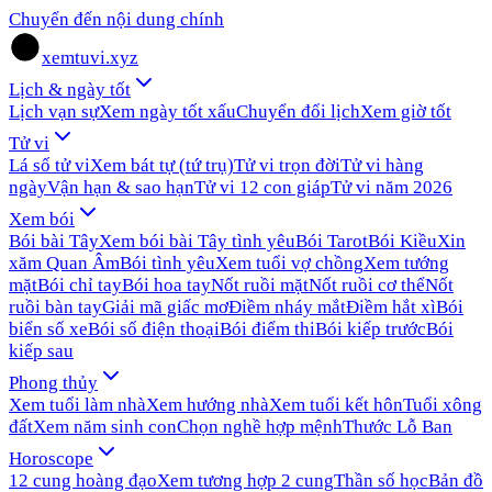
Chuyển đến nội dung chính
xemtuvi.xyz
Lịch & ngày tốt
Lịch vạn sự
Xem ngày tốt xấu
Chuyển đổi lịch
Xem giờ tốt
Tử vi
Lá số tử vi
Xem bát tự (tứ trụ)
Tử vi trọn đời
Tử vi hàng
ngày
Vận hạn & sao hạn
Tử vi 12 con giáp
Tử vi năm 2026
Xem bói
Bói bài Tây
Xem bói bài Tây tình yêu
Bói Tarot
Bói Kiều
Xin
xăm Quan Âm
Bói tình yêu
Xem tuổi vợ chồng
Xem tướng
mặt
Bói chỉ tay
Bói hoa tay
Nốt ruồi mặt
Nốt ruồi cơ thể
Nốt
ruồi bàn tay
Giải mã giấc mơ
Điềm nháy mắt
Điềm hắt xì
Bói
biển số xe
Bói số điện thoại
Bói điểm thi
Bói kiếp trước
Bói
kiếp sau
Phong thủy
Xem tuổi làm nhà
Xem hướng nhà
Xem tuổi kết hôn
Tuổi xông
đất
Xem năm sinh con
Chọn nghề hợp mệnh
Thước Lỗ Ban
Horoscope
12 cung hoàng đạo
Xem tương hợp 2 cung
Thần số học
Bản đồ