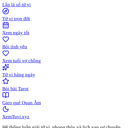
Lập lá số tử vi
Tử vi trọn đời
Xem ngày tốt
Bói tình yêu
Xem tuổi vợ chồng
Tử vi hàng ngày
Bói bài Tarot
Gieo quẻ Quan Âm
XemTuvi
.xyz
Hệ thống luận giải tử vi, phong thủy và lịch vạn sự chuyên