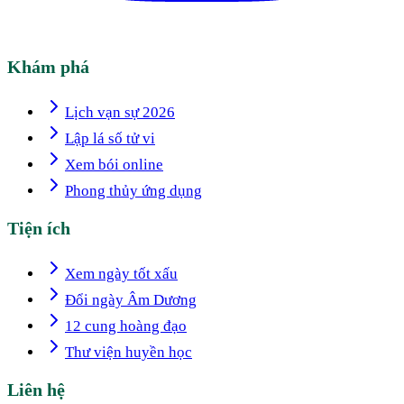
Khám phá
Lịch vạn sự 2026
Lập lá số tử vi
Xem bói online
Phong thủy ứng dụng
Tiện ích
Xem ngày tốt xấu
Đổi ngày Âm Dương
12 cung hoàng đạo
Thư viện huyền học
Liên hệ