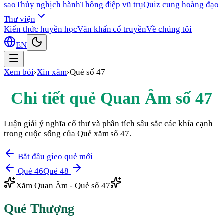
sao
Thủy nghịch hành
Thông điệp vũ trụ
Quiz cung hoàng đạo
Thư viện
Kiến thức huyền học
Văn khấn cổ truyền
Về chúng tôi
EN
Xem bói
›
Xin xăm
›
Quẻ số
47
Chi tiết quẻ Quan Âm số
47
Luận giải ý nghĩa cổ thư và phân tích sâu sắc các khía cạnh
trong cuộc sống của Quẻ xăm số
47
.
Bắt đầu gieo quẻ mới
Quẻ
46
Quẻ
48
Xăm Quan Âm - Quẻ số
47
Quẻ
Thượng