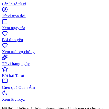
Lập lá số tử vi
Tử vi trọn đời
Xem ngày tốt
Bói tình yêu
Xem tuổi vợ chồng
Tử vi hàng ngày
Bói bài Tarot
Gieo quẻ Quan Âm
XemTuvi
.xyz
Hệ thống luận giải tử vi, phong thủy và lịch vạn sự chuyên