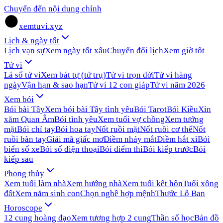
Chuyển đến nội dung chính
xemtuvi.xyz
Lịch & ngày tốt
Lịch vạn sự
Xem ngày tốt xấu
Chuyển đổi lịch
Xem giờ tốt
Tử vi
Lá số tử vi
Xem bát tự (tứ trụ)
Tử vi trọn đời
Tử vi hàng
ngày
Vận hạn & sao hạn
Tử vi 12 con giáp
Tử vi năm 2026
Xem bói
Bói bài Tây
Xem bói bài Tây tình yêu
Bói Tarot
Bói Kiều
Xin
xăm Quan Âm
Bói tình yêu
Xem tuổi vợ chồng
Xem tướng
mặt
Bói chỉ tay
Bói hoa tay
Nốt ruồi mặt
Nốt ruồi cơ thể
Nốt
ruồi bàn tay
Giải mã giấc mơ
Điềm nháy mắt
Điềm hắt xì
Bói
biển số xe
Bói số điện thoại
Bói điểm thi
Bói kiếp trước
Bói
kiếp sau
Phong thủy
Xem tuổi làm nhà
Xem hướng nhà
Xem tuổi kết hôn
Tuổi xông
đất
Xem năm sinh con
Chọn nghề hợp mệnh
Thước Lỗ Ban
Horoscope
12 cung hoàng đạo
Xem tương hợp 2 cung
Thần số học
Bản đồ