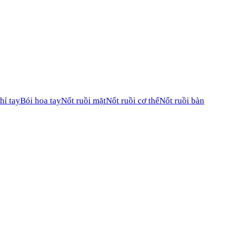
hỉ tay
Bói hoa tay
Nốt ruồi mặt
Nốt ruồi cơ thể
Nốt ruồi bàn