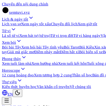
Chuyển đến nội dung chính
xemtuvi.xyz
Lịch & ngày tốt
Lịch vạn sự
Xem ngày tốt xấu
Chuyển đổi lịch
Xem giờ tốt
Tử vi
Lá số tử vi
Xem bát tự (tứ trụ)
Tử vi trọn đời
Tử vi hàng ngày
Vậ
Xem bói
Bói bài Tây
Xem bói bài Tây tình yêu
Bói Tarot
Bói Kiều
Xin x
tay
Giải mã giấc mơ
Điềm nháy mắt
Điềm hắt xì
Bói biển số xe
B
Phong thủy
Xem tuổi làm nhà
Xem hướng nhà
Xem tuổi kết hôn
Tuổi xông 
Horoscope
12 cung hoàng đạo
Xem tương hợp 2 cung
Thần số học
Bản đồ 
Thư viện
Kiến thức huyền học
Văn khấn cổ truyền
Về chúng tôi
EN