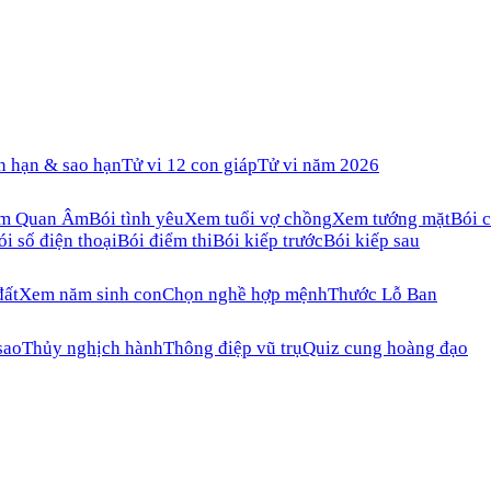
n hạn & sao hạn
Tử vi 12 con giáp
Tử vi năm 2026
ăm Quan Âm
Bói tình yêu
Xem tuổi vợ chồng
Xem tướng mặt
Bói c
ói số điện thoại
Bói điểm thi
Bói kiếp trước
Bói kiếp sau
đất
Xem năm sinh con
Chọn nghề hợp mệnh
Thước Lỗ Ban
sao
Thủy nghịch hành
Thông điệp vũ trụ
Quiz cung hoàng đạo