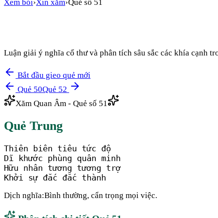
Xem bói
›
Xin xăm
›
Quẻ số
51
Luận giải ý nghĩa cổ thư và phân tích sâu sắc các khía cạnh 
Bắt đầu gieo quẻ mới
Quẻ
50
Quẻ
52
Xăm Quan Âm - Quẻ số
51
Quẻ
Trung
Thiên biên tiêu tức độ

Dĩ khước phùng quân minh

Hữu nhân tương tương trợ

Khởi sự đắc đắc thành
Dịch nghĩa:
Bình thường, cẩn trọng mọi việc.