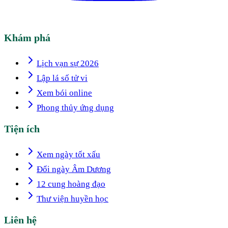
Khám phá
Lịch vạn sự 2026
Lập lá số tử vi
Xem bói online
Phong thủy ứng dụng
Tiện ích
Xem ngày tốt xấu
Đổi ngày Âm Dương
12 cung hoàng đạo
Thư viện huyền học
Liên hệ