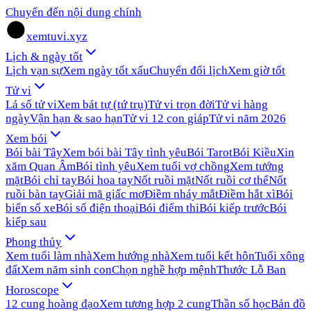
Chuyển đến nội dung chính
xemtuvi.xyz
Lịch & ngày tốt
Lịch vạn sự
Xem ngày tốt xấu
Chuyển đổi lịch
Xem giờ tốt
Tử vi
Lá số tử vi
Xem bát tự (tứ trụ)
Tử vi trọn đời
Tử vi hàng
ngày
Vận hạn & sao hạn
Tử vi 12 con giáp
Tử vi năm 2026
Xem bói
Bói bài Tây
Xem bói bài Tây tình yêu
Bói Tarot
Bói Kiều
Xin
xăm Quan Âm
Bói tình yêu
Xem tuổi vợ chồng
Xem tướng
mặt
Bói chỉ tay
Bói hoa tay
Nốt ruồi mặt
Nốt ruồi cơ thể
Nốt
ruồi bàn tay
Giải mã giấc mơ
Điềm nháy mắt
Điềm hắt xì
Bói
biển số xe
Bói số điện thoại
Bói điểm thi
Bói kiếp trước
Bói
kiếp sau
Phong thủy
Xem tuổi làm nhà
Xem hướng nhà
Xem tuổi kết hôn
Tuổi xông
đất
Xem năm sinh con
Chọn nghề hợp mệnh
Thước Lỗ Ban
Horoscope
12 cung hoàng đạo
Xem tương hợp 2 cung
Thần số học
Bản đồ