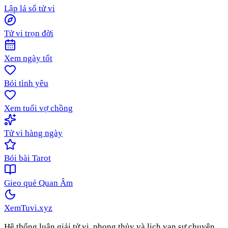
Lập lá số tử vi
Tử vi trọn đời
Xem ngày tốt
Bói tình yêu
Xem tuổi vợ chồng
Tử vi hàng ngày
Bói bài Tarot
Gieo quẻ Quan Âm
XemTuvi
.xyz
Hệ thống luận giải tử vi, phong thủy và lịch vạn sự chuyên