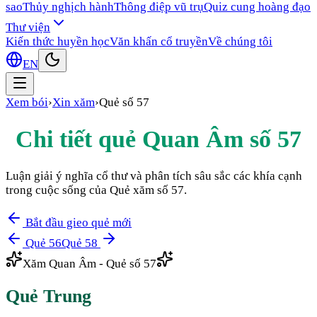
sao
Thủy nghịch hành
Thông điệp vũ trụ
Quiz cung hoàng đạo
Thư viện
Kiến thức huyền học
Văn khấn cổ truyền
Về chúng tôi
EN
Xem bói
›
Xin xăm
›
Quẻ số
57
Chi tiết quẻ Quan Âm số
57
Luận giải ý nghĩa cổ thư và phân tích sâu sắc các khía cạnh
trong cuộc sống của Quẻ xăm số
57
.
Bắt đầu gieo quẻ mới
Quẻ
56
Quẻ
58
Xăm Quan Âm - Quẻ số
57
Quẻ
Trung