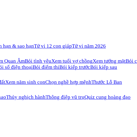
n hạn & sao hạn
Tử vi 12 con giáp
Tử vi năm 2026
ăm Quan Âm
Bói tình yêu
Xem tuổi vợ chồng
Xem tướng mặt
Bói c
ói số điện thoại
Bói điểm thi
Bói kiếp trước
Bói kiếp sau
đất
Xem năm sinh con
Chọn nghề hợp mệnh
Thước Lỗ Ban
sao
Thủy nghịch hành
Thông điệp vũ trụ
Quiz cung hoàng đạo