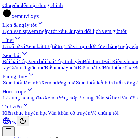
Chuyển đến nội dung chính
xemtuvi.xyz
Lịch & ngày tốt
Lịch vạn sự
Xem ngày tốt xấu
Chuyển đổi lịch
Xem giờ tốt
Tử vi
Lá số tử vi
Xem bát tự (tứ trụ)
Tử vi trọn đời
Tử vi hàng ngày
Vậ
Xem bói
Bói bài Tây
Xem bói bài Tây tình yêu
Bói Tarot
Bói Kiều
Xin x
tay
Giải mã giấc mơ
Điềm nháy mắt
Điềm hắt xì
Bói biển số xe
B
Phong thủy
Xem tuổi làm nhà
Xem hướng nhà
Xem tuổi kết hôn
Tuổi xông 
Horoscope
12 cung hoàng đạo
Xem tương hợp 2 cung
Thần số học
Bản đồ 
Thư viện
Kiến thức huyền học
Văn khấn cổ truyền
Về chúng tôi
EN