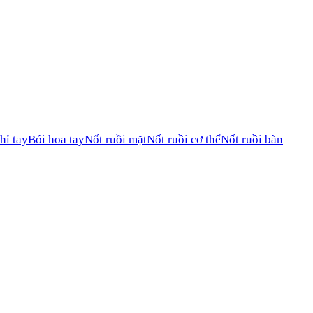
hỉ tay
Bói hoa tay
Nốt ruồi mặt
Nốt ruồi cơ thể
Nốt ruồi bàn