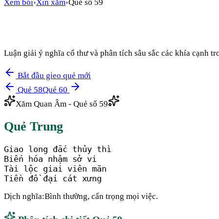
Xem bói
›
Xin xăm
›
Quẻ số
59
Luận giải ý nghĩa cổ thư và phân tích sâu sắc các khía cạnh 
Bắt đầu gieo quẻ mới
Quẻ
58
Quẻ
60
Xăm Quan Âm - Quẻ số
59
Quẻ
Trung
Giao long đắc thủy thì

Biến hóa nhậm sở vi

Tài lộc giai viên mãn

Tiền đồ đại cát xưng
Dịch nghĩa:
Bình thường, cẩn trọng mọi việc.