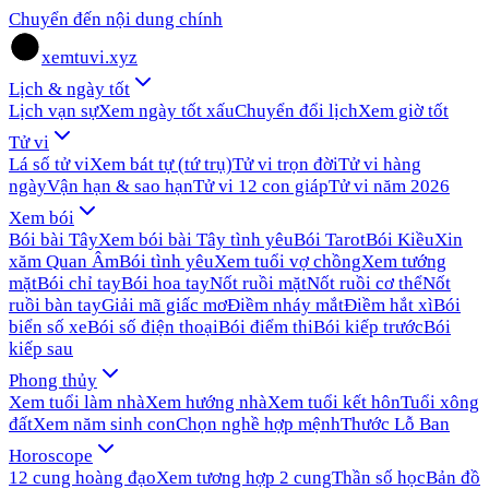
Chuyển đến nội dung chính
xemtuvi.xyz
Lịch & ngày tốt
Lịch vạn sự
Xem ngày tốt xấu
Chuyển đổi lịch
Xem giờ tốt
Tử vi
Lá số tử vi
Xem bát tự (tứ trụ)
Tử vi trọn đời
Tử vi hàng
ngày
Vận hạn & sao hạn
Tử vi 12 con giáp
Tử vi năm 2026
Xem bói
Bói bài Tây
Xem bói bài Tây tình yêu
Bói Tarot
Bói Kiều
Xin
xăm Quan Âm
Bói tình yêu
Xem tuổi vợ chồng
Xem tướng
mặt
Bói chỉ tay
Bói hoa tay
Nốt ruồi mặt
Nốt ruồi cơ thể
Nốt
ruồi bàn tay
Giải mã giấc mơ
Điềm nháy mắt
Điềm hắt xì
Bói
biển số xe
Bói số điện thoại
Bói điểm thi
Bói kiếp trước
Bói
kiếp sau
Phong thủy
Xem tuổi làm nhà
Xem hướng nhà
Xem tuổi kết hôn
Tuổi xông
đất
Xem năm sinh con
Chọn nghề hợp mệnh
Thước Lỗ Ban
Horoscope
12 cung hoàng đạo
Xem tương hợp 2 cung
Thần số học
Bản đồ