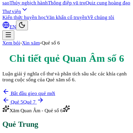
sao
Thủy nghịch hành
Thông điệp vũ trụ
Quiz cung hoàng đạo
Thư viện
Kiến thức huyền học
Văn khấn cổ truyền
Về chúng tôi
EN
Xem bói
›
Xin xăm
›
Quẻ số
6
Chi tiết quẻ Quan Âm số
6
Luận giải ý nghĩa cổ thư và phân tích sâu sắc các khía cạnh
trong cuộc sống của Quẻ xăm số
6
.
Bắt đầu gieo quẻ mới
Quẻ
5
Quẻ
7
Xăm Quan Âm - Quẻ số
6
Quẻ
Trung