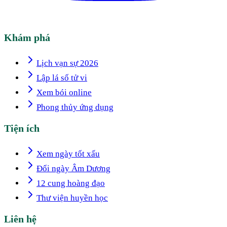
Khám phá
Lịch vạn sự 2026
Lập lá số tử vi
Xem bói online
Phong thủy ứng dụng
Tiện ích
Xem ngày tốt xấu
Đổi ngày Âm Dương
12 cung hoàng đạo
Thư viện huyền học
Liên hệ