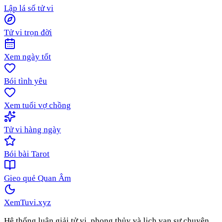
Lập lá số tử vi
Tử vi trọn đời
Xem ngày tốt
Bói tình yêu
Xem tuổi vợ chồng
Tử vi hàng ngày
Bói bài Tarot
Gieo quẻ Quan Âm
XemTuvi
.xyz
Hệ thống luận giải tử vi, phong thủy và lịch vạn sự chuyên