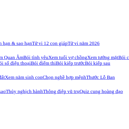
n hạn & sao hạn
Tử vi 12 con giáp
Tử vi năm 2026
ăm Quan Âm
Bói tình yêu
Xem tuổi vợ chồng
Xem tướng mặt
Bói c
ói số điện thoại
Bói điểm thi
Bói kiếp trước
Bói kiếp sau
đất
Xem năm sinh con
Chọn nghề hợp mệnh
Thước Lỗ Ban
sao
Thủy nghịch hành
Thông điệp vũ trụ
Quiz cung hoàng đạo