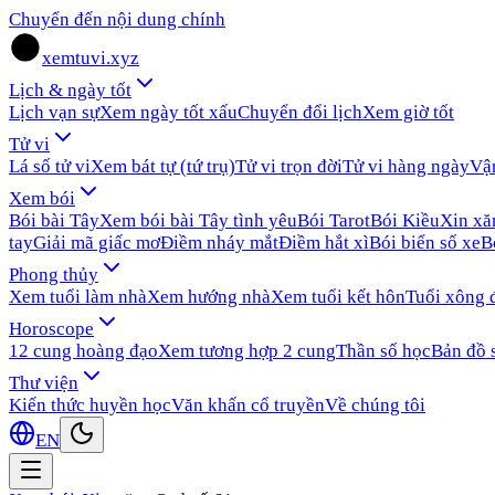
Chuyển đến nội dung chính
xemtuvi.xyz
Lịch & ngày tốt
Lịch vạn sự
Xem ngày tốt xấu
Chuyển đổi lịch
Xem giờ tốt
Tử vi
Lá số tử vi
Xem bát tự (tứ trụ)
Tử vi trọn đời
Tử vi hàng ngày
Vậ
Xem bói
Bói bài Tây
Xem bói bài Tây tình yêu
Bói Tarot
Bói Kiều
Xin x
tay
Giải mã giấc mơ
Điềm nháy mắt
Điềm hắt xì
Bói biển số xe
B
Phong thủy
Xem tuổi làm nhà
Xem hướng nhà
Xem tuổi kết hôn
Tuổi xông 
Horoscope
12 cung hoàng đạo
Xem tương hợp 2 cung
Thần số học
Bản đồ 
Thư viện
Kiến thức huyền học
Văn khấn cổ truyền
Về chúng tôi
EN