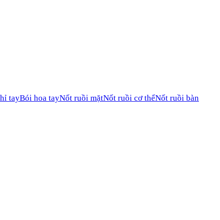
hỉ tay
Bói hoa tay
Nốt ruồi mặt
Nốt ruồi cơ thể
Nốt ruồi bàn