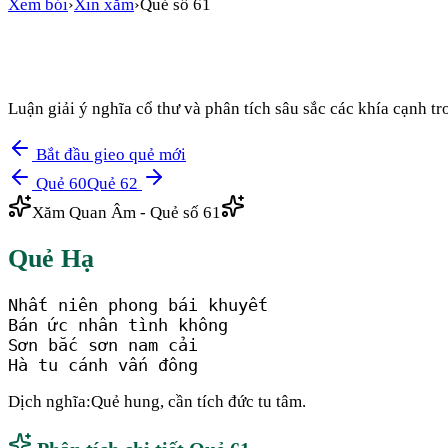
Xem bói
›
Xin xăm
›
Quẻ số
61
Luận giải ý nghĩa cổ thư và phân tích sâu sắc các khía cạnh 
Bắt đầu gieo quẻ mới
Quẻ
60
Quẻ
62
Xăm Quan Âm - Quẻ số
61
Quẻ
Hạ
Nhất niên phong bái khuyết

Bán ức nhân tình không

Sơn bắc sơn nam cải

Hà tu cánh vấn đông
Dịch nghĩa:
Quẻ hung, cần tích đức tu tâm.