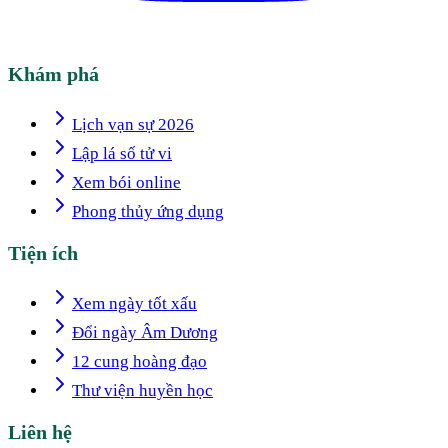
Khám phá
Lịch vạn sự 2026
Lập lá số tử vi
Xem bói online
Phong thủy ứng dụng
Tiện ích
Xem ngày tốt xấu
Đổi ngày Âm Dương
12 cung hoàng đạo
Thư viện huyền học
Liên hệ