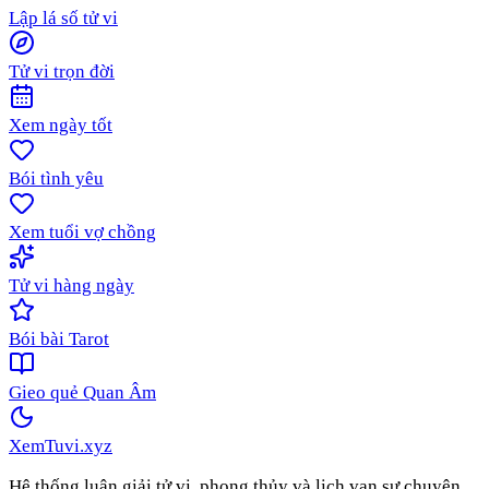
Lập lá số tử vi
Tử vi trọn đời
Xem ngày tốt
Bói tình yêu
Xem tuổi vợ chồng
Tử vi hàng ngày
Bói bài Tarot
Gieo quẻ Quan Âm
XemTuvi
.xyz
Hệ thống luận giải tử vi, phong thủy và lịch vạn sự chuyên