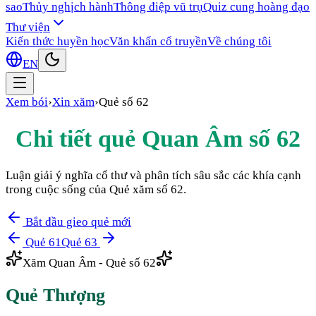
sao
Thủy nghịch hành
Thông điệp vũ trụ
Quiz cung hoàng đạo
Thư viện
Kiến thức huyền học
Văn khấn cổ truyền
Về chúng tôi
EN
Xem bói
›
Xin xăm
›
Quẻ số
62
Chi tiết quẻ Quan Âm số
62
Luận giải ý nghĩa cổ thư và phân tích sâu sắc các khía cạnh
trong cuộc sống của Quẻ xăm số
62
.
Bắt đầu gieo quẻ mới
Quẻ
61
Quẻ
63
Xăm Quan Âm - Quẻ số
62
Quẻ
Thượng