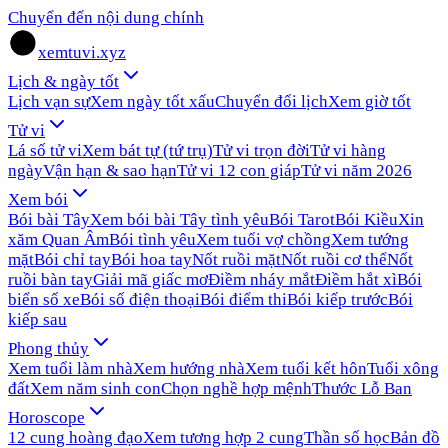
Chuyển đến nội dung chính
xemtuvi.xyz
Lịch & ngày tốt
Lịch vạn sự
Xem ngày tốt xấu
Chuyển đổi lịch
Xem giờ tốt
Tử vi
Lá số tử vi
Xem bát tự (tứ trụ)
Tử vi trọn đời
Tử vi hàng
ngày
Vận hạn & sao hạn
Tử vi 12 con giáp
Tử vi năm 2026
Xem bói
Bói bài Tây
Xem bói bài Tây tình yêu
Bói Tarot
Bói Kiều
Xin
xăm Quan Âm
Bói tình yêu
Xem tuổi vợ chồng
Xem tướng
mặt
Bói chỉ tay
Bói hoa tay
Nốt ruồi mặt
Nốt ruồi cơ thể
Nốt
ruồi bàn tay
Giải mã giấc mơ
Điềm nháy mắt
Điềm hắt xì
Bói
biển số xe
Bói số điện thoại
Bói điểm thi
Bói kiếp trước
Bói
kiếp sau
Phong thủy
Xem tuổi làm nhà
Xem hướng nhà
Xem tuổi kết hôn
Tuổi xông
đất
Xem năm sinh con
Chọn nghề hợp mệnh
Thước Lỗ Ban
Horoscope
12 cung hoàng đạo
Xem tương hợp 2 cung
Thần số học
Bản đồ